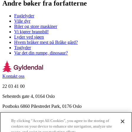
Andre bøker fra forfatterne
Fuglelyder
Ville dyr
Biler og store maskiner
Vi kjører brannbil!
Lyder ved sjøen
Hvem bråker mest på Bråke gård?
Toglyder
Var det din rumpe, dinosaur?
Kontakt oss
22 03 41 00
Sehesteds gate 4, 0164 Oslo
Postboks 6860 Pilestredet Park, 0176 Oslo
Finn frem
By clicking “Accept All Cookies”, you agree to the storing of
Nyhetsbrev
cookies on your device to enhance site navigation, analyze site
Ledige stillinger
usage, and assist in our marketing efforts.