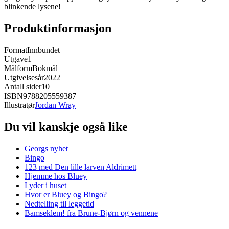
blinkende lysene!
Produktinformasjon
Format
Innbundet
Utgave
1
Målform
Bokmål
Utgivelsesår
2022
Antall sider
10
ISBN
9788205559387
Illustratør
Jordan Wray
Du vil kanskje også like
Georgs nyhet
Bingo
123 med Den lille larven Aldrimett
Hjemme hos Bluey
Lyder i huset
Hvor er Bluey og Bingo?
Nedtelling til leggetid
Bamseklem! fra Brune-Bjørn og vennene