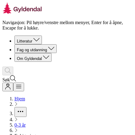
Navigasjon: Pil høyre/venstre mellom menyer, Enter for å åpne,
Escape for å lukke.
Litteratur
Fag og utdanning
Om Gyldendal
Søk
Hjem
0-3 år