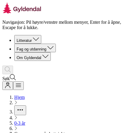
Navigasjon: Pil høyre/venstre mellom menyer, Enter for å åpne,
Escape for å lukke.
Litteratur
Fag og utdanning
Om Gyldendal
Søk
Hjem
0-3 år