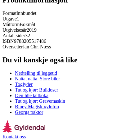
Produktinformasjon
Format
Innbundet
Utgave
1
Målform
Bokmål
Utgivelsesår
2019
Antall sider
32
ISBN
9788205517486
Oversetter
Jan Chr. Næss
Du vil kanskje også like
Nedtelling til leggetid
Natta, natta. Store biler
Toglyder
Tut og kjør: Bulldoser
Den lille tallboka
Tut og kjør: Gravemaskin
Bluey Magisk xylofon
Georgs traktor
Kontakt oss