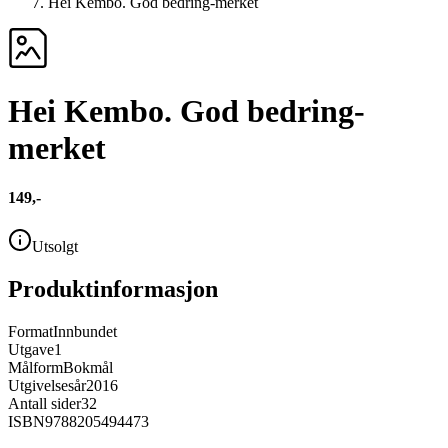
Hei Kembo. God bedring-merket
Hei Kembo. God bedring-
merket
149,-
Utsolgt
Produktinformasjon
Format
Innbundet
Utgave
1
Målform
Bokmål
Utgivelsesår
2016
Antall sider
32
ISBN
9788205494473