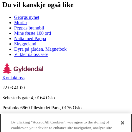
Du vil kanskje også like
Georgs nyhet
Morfar
Peppas brannbil
Mine første 100 ord
Natta med Pappa
Skyggeland
Dyra på gården. Magnetbok
Vi kler på oss selv
Kontakt oss
22 03 41 00
Sehesteds gate 4, 0164 Oslo
Postboks 6860 Pilestredet Park, 0176 Oslo
Finn frem
By clicking “Accept All Cookies”, you agree to the storing of
Nyhetsbrev
cookies on your device to enhance site navigation, analyze site