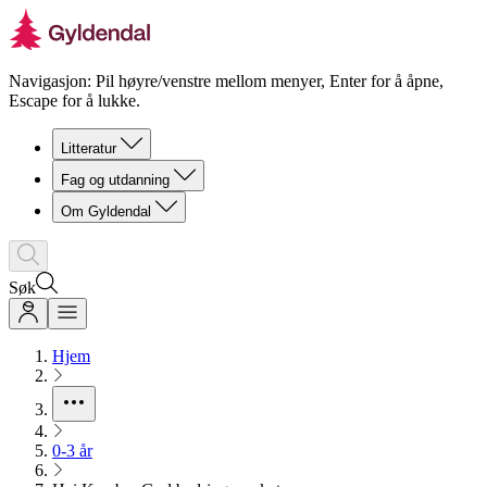
Navigasjon: Pil høyre/venstre mellom menyer, Enter for å åpne,
Escape for å lukke.
Litteratur
Fag og utdanning
Om Gyldendal
Søk
Hjem
0-3 år