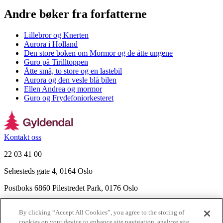
Andre bøker fra forfatterne
Lillebror og Knerten
Aurora i Holland
Den store boken om Mormor og de åtte ungene
Guro på Tirilltoppen
Åtte små, to store og en lastebil
Aurora og den vesle blå bilen
Ellen Andrea og mormor
Guro og Frydefoniorkesteret
Kontakt oss
22 03 41 00
Sehesteds gate 4, 0164 Oslo
Postboks 6860 Pilestredet Park, 0176 Oslo
Finn frem
By clicking “Accept All Cookies”, you agree to the storing of
Nyhetsbrev
cookies on your device to enhance site navigation, analyze site