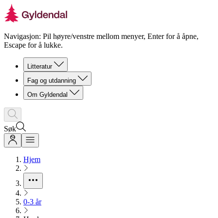
Navigasjon: Pil høyre/venstre mellom menyer, Enter for å åpne,
Escape for å lukke.
Litteratur
Fag og utdanning
Om Gyldendal
Søk
Hjem
0-3 år