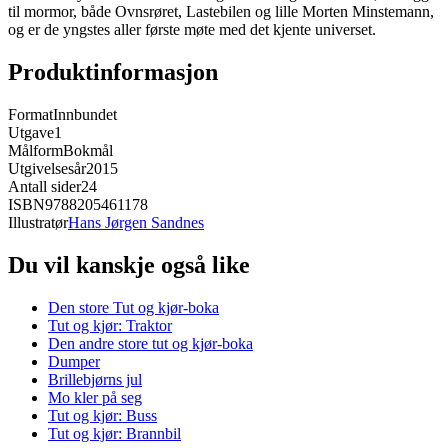
til mormor, både Ovnsrøret, Lastebilen og lille Morten Minstemann,
og er de yngstes aller første møte med det kjente universet.
Produktinformasjon
Format
Innbundet
Utgave
1
Målform
Bokmål
Utgivelsesår
2015
Antall sider
24
ISBN
9788205461178
Illustratør
Hans Jørgen Sandnes
Du vil kanskje også like
Den store Tut og kjør-boka
Tut og kjør: Traktor
Den andre store tut og kjør-boka
Dumper
Brillebjørns jul
Mo kler på seg
Tut og kjør: Buss
Tut og kjør: Brannbil