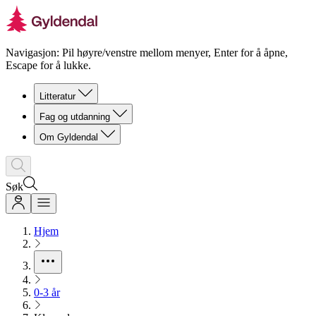
Navigasjon: Pil høyre/venstre mellom menyer, Enter for å åpne,
Escape for å lukke.
Litteratur
Fag og utdanning
Om Gyldendal
Søk
Hjem
0-3 år