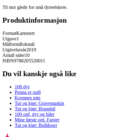
Til stor glede for små dyreelskere.
Produktinformasjon
Format
Kartonert
Utgave
1
Målform
Bokmål
Utgivelsesår
2019
Antall sider
10
ISBN
9788205520011
Du vil kanskje også like
100 dyr
Peppa er snill
Kroppen min
Tut og kjør: Gravemaskin
Tut og kjør: Brannbil
100 ord, dyr og biler
Mine første ord. Farger
Tut og kjør: Bulldoser