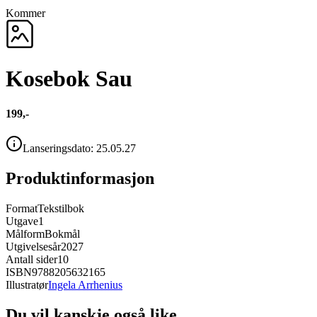
Kommer
Kosebok Sau
199,-
Lanseringsdato:
25.05.27
Produktinformasjon
Format
Tekstilbok
Utgave
1
Målform
Bokmål
Utgivelsesår
2027
Antall sider
10
ISBN
9788205632165
Illustratør
Ingela Arrhenius
Du vil kanskje også like