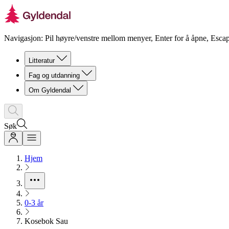
Navigasjon: Pil høyre/venstre mellom menyer, Enter for å åpne, Escap
Litteratur
Fag og utdanning
Om Gyldendal
Søk
Hjem
0-3 år
Kosebok Sau