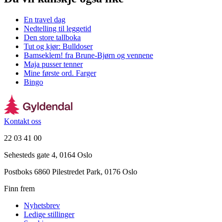
En travel dag
Nedtelling til leggetid
Den store tallboka
Tut og kjør: Bulldoser
Bamseklem! fra Brune-Bjørn og vennene
Maja pusser tenner
Mine første ord. Farger
Bingo
Kontakt oss
22 03 41 00
Sehesteds gate 4, 0164 Oslo
Postboks 6860 Pilestredet Park, 0176 Oslo
Finn frem
Nyhetsbrev
Ledige stillinger