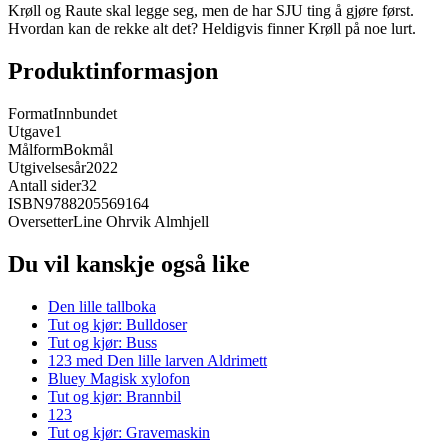
Krøll og Raute skal legge seg, men de har SJU ting å gjøre først.
Hvordan kan de rekke alt det? Heldigvis finner Krøll på noe lurt.
Produktinformasjon
Format
Innbundet
Utgave
1
Målform
Bokmål
Utgivelsesår
2022
Antall sider
32
ISBN
9788205569164
Oversetter
Line Ohrvik Almhjell
Du vil kanskje også like
Den lille tallboka
Tut og kjør: Bulldoser
Tut og kjør: Buss
123 med Den lille larven Aldrimett
Bluey Magisk xylofon
Tut og kjør: Brannbil
123
Tut og kjør: Gravemaskin