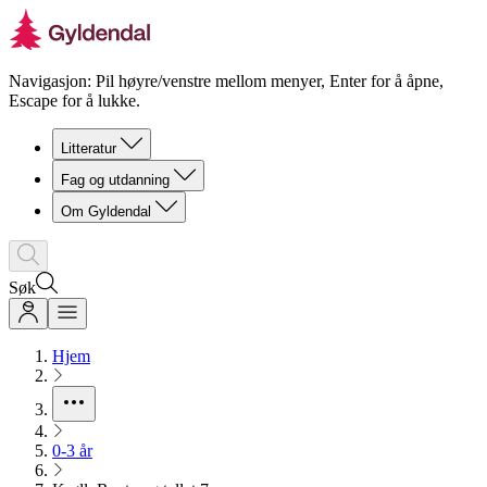
Navigasjon: Pil høyre/venstre mellom menyer, Enter for å åpne,
Escape for å lukke.
Litteratur
Fag og utdanning
Om Gyldendal
Søk
Hjem
0-3 år