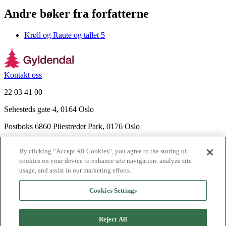
Andre bøker fra forfatterne
Krøll og Raute og tallet 5
Kontakt oss
22 03 41 00
Sehesteds gate 4, 0164 Oslo
Postboks 6860 Pilestredet Park, 0176 Oslo
Finn frem
By clicking “Accept All Cookies”, you agree to the storing of
Nyhetsbrev
cookies on your device to enhance site navigation, analyze site
Ledige stillinger
usage, and assist in our marketing efforts.
Send inn manus
Cookies Settings
Om Gyldendal
Support
Reject All
Presse