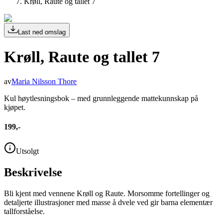
Krøll, Raute og tallet 7
Last ned omslag
Krøll, Raute og tallet 7
av
Maria Nilsson Thore
Kul høytlesningsbok – med grunnleggende mattekunnskap på
kjøpet.
199,-
Utsolgt
Beskrivelse
Bli kjent med vennene Krøll og Raute. Morsomme fortellinger og
detaljerte illustrasjoner med masse å dvele ved gir barna elementær
tallforståelse.