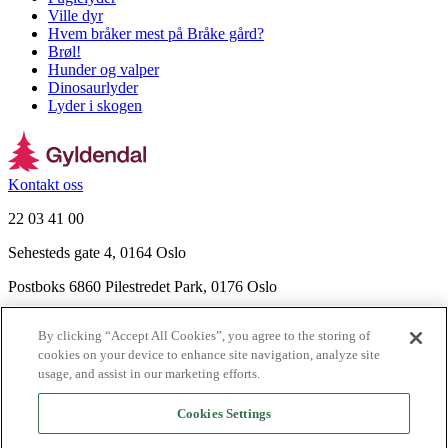
Ville dyr
Hvem bråker mest på Bråke gård?
Brøl!
Hunder og valper
Dinosaurlyder
Lyder i skogen
Kontakt oss
22 03 41 00
Sehesteds gate 4, 0164 Oslo
Postboks 6860 Pilestredet Park, 0176 Oslo
Finn frem
By clicking “Accept All Cookies”, you agree to the storing of
Nyhetsbrev
cookies on your device to enhance site navigation, analyze site
Ledige stillinger
usage, and assist in our marketing efforts.
Send inn manus
Cookies Settings
Om Gyldendal