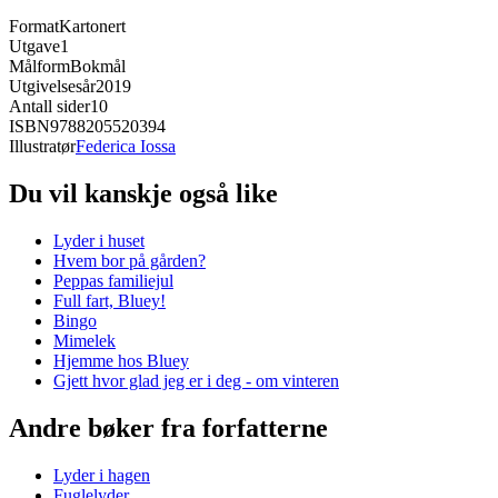
Format
Kartonert
Utgave
1
Målform
Bokmål
Utgivelsesår
2019
Antall sider
10
ISBN
9788205520394
Illustratør
Federica Iossa
Du vil kanskje også like
Lyder i huset
Hvem bor på gården?
Peppas familiejul
Full fart, Bluey!
Bingo
Mimelek
Hjemme hos Bluey
Gjett hvor glad jeg er i deg - om vinteren
Andre bøker fra forfatterne
Lyder i hagen
Fuglelyder