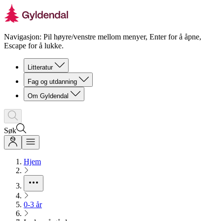
Navigasjon: Pil høyre/venstre mellom menyer, Enter for å åpne,
Escape for å lukke.
Litteratur
Fag og utdanning
Om Gyldendal
Søk
Hjem
0-3 år