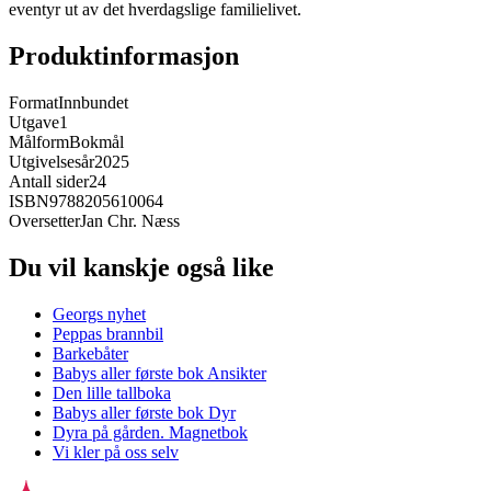
eventyr ut av det hverdagslige familielivet.
Produktinformasjon
Format
Innbundet
Utgave
1
Målform
Bokmål
Utgivelsesår
2025
Antall sider
24
ISBN
9788205610064
Oversetter
Jan Chr. Næss
Du vil kanskje også like
Georgs nyhet
Peppas brannbil
Barkebåter
Babys aller første bok Ansikter
Den lille tallboka
Babys aller første bok Dyr
Dyra på gården. Magnetbok
Vi kler på oss selv