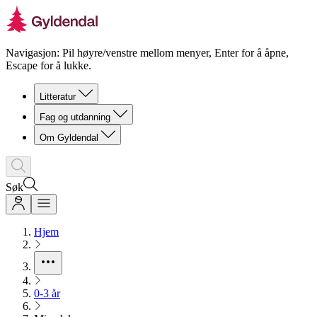
Navigasjon: Pil høyre/venstre mellom menyer, Enter for å åpne,
Escape for å lukke.
Litteratur
Fag og utdanning
Om Gyldendal
Søk
Hjem
0-3 år