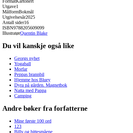
Format
Kartonert
Utgave
1
Målform
Bokmål
Utgivelsesår
2025
Antall sider
16
ISBN
9788205609099
Illustratør
Quentin Blake
Du vil kanskje også like
Georgs nyhet
Yogaball
Morfar
Peppas brannbil
Hjemme hos Bluey
Dyra på gården. Magnetbok
Natta med Pappa
Camping
Andre bøker fra forfatterne
Mine første 100 ord
123
Billy og bittesmåene