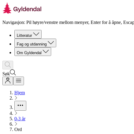
Navigasjon: Pil høyre/venstre mellom menyer, Enter for å åpne, Escap
Litteratur
Fag og utdanning
Om Gyldendal
Søk
Hjem
0-3 år
Ord