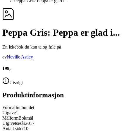
Peppa Gris: Peppa er glad i...
Peppa Gris: Peppa er glad i...
En lekebok du kan ta og føle på
av
Neville Astley
199,-
Utsolgt
Produktinformasjon
Format
Innbundet
Utgave
1
Målform
Bokmål
Utgivelsesår
2017
Antall sider
10