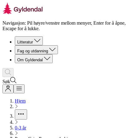
Navigasjon: Pil høyre/venstre mellom menyer, Enter for å åpne,
Escape for å lukke.
Litteratur
Fag og utdanning
Om Gyldendal
Søk
Hjem
0-3 år