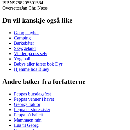
ISBN
9788205501584
Oversetter
Jan Chr. Næss
Du vil kanskje også like
Georgs nyhet
Camping
Barkebåter
Skyggeland
Vi kler på oss selv
Yogaball
Babys aller første bok Dyr
Hjemme hos Bluey
Andre bøker fra forfatterne
Peppas bursdagsfest
Peppas venner i havet
Georgs traktor
Peppa er storesøster
Peppa på ballett
Mammaen min
Lua til Georg