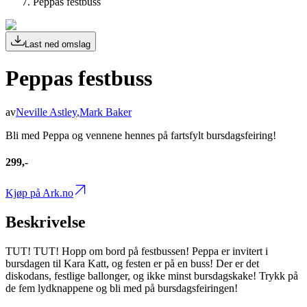
Peppas festbuss
Last ned omslag
Peppas festbuss
av
Neville Astley
,
Mark Baker
Bli med Peppa og vennene hennes på fartsfylt bursdagsfeiring!
299,-
Kjøp på Ark.no
Beskrivelse
TUT! TUT! Hopp om bord på festbussen! Peppa er invitert i
bursdagen til Kara Katt, og festen er på en buss! Der er det
diskodans, festlige ballonger, og ikke minst bursdagskake! Trykk på
de fem lydknappene og bli med på bursdagsfeiringen!