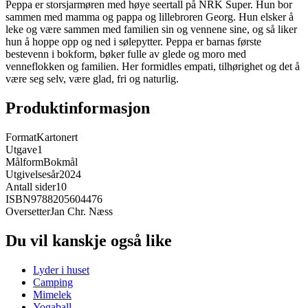
Peppa er storsjarmøren med høye seertall på NRK Super. Hun bor
sammen med mamma og pappa og lillebroren Georg. Hun elsker å
leke og være sammen med familien sin og vennene sine, og så liker
hun å hoppe opp og ned i sølepytter. Peppa er barnas første
bestevenn i bokform, bøker fulle av glede og moro med
venneflokken og familien. Her formidles empati, tilhørighet og det å
være seg selv, være glad, fri og naturlig.
Produktinformasjon
Format
Kartonert
Utgave
1
Målform
Bokmål
Utgivelsesår
2024
Antall sider
10
ISBN
9788205604476
Oversetter
Jan Chr. Næss
Du vil kanskje også like
Lyder i huset
Camping
Mimelek
Yogaball