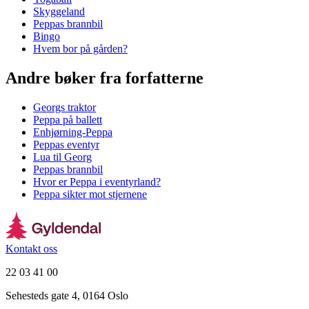
Skyggeland
Peppas brannbil
Bingo
Hvem bor på gården?
Andre bøker fra forfatterne
Georgs traktor
Peppa på ballett
Enhjørning-Peppa
Peppas eventyr
Lua til Georg
Peppas brannbil
Hvor er Peppa i eventyrland?
Peppa sikter mot stjernene
Kontakt oss
22 03 41 00
Sehesteds gate 4, 0164 Oslo