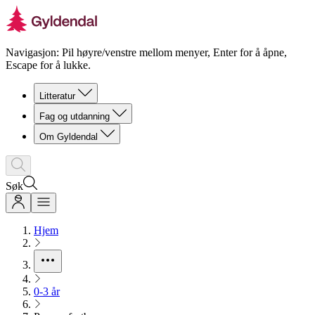
Navigasjon: Pil høyre/venstre mellom menyer, Enter for å åpne,
Escape for å lukke.
Litteratur
Fag og utdanning
Om Gyldendal
Søk
Hjem
0-3 år