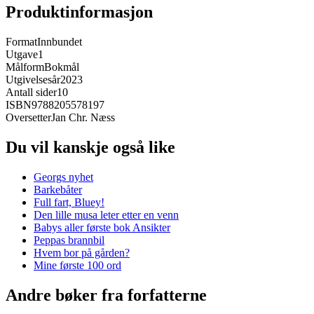
Produktinformasjon
Format
Innbundet
Utgave
1
Målform
Bokmål
Utgivelsesår
2023
Antall sider
10
ISBN
9788205578197
Oversetter
Jan Chr. Næss
Du vil kanskje også like
Georgs nyhet
Barkebåter
Full fart, Bluey!
Den lille musa leter etter en venn
Babys aller første bok Ansikter
Peppas brannbil
Hvem bor på gården?
Mine første 100 ord
Andre bøker fra forfatterne