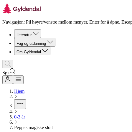
Navigasjon: Pil høyre/venstre mellom menyer, Enter for å åpne, Escap
Litteratur
Fag og utdanning
Om Gyldendal
Søk
Hjem
0-3 år
Peppas magiske slott