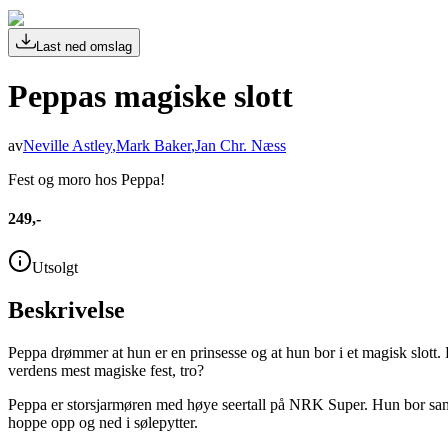
Last ned omslag
Peppas magiske slott
av
Neville Astley
,
Mark Baker
,
Jan Chr. Næss
Fest og moro hos Peppa!
249,-
Utsolgt
Beskrivelse
Peppa drømmer at hun er en prinsesse og at hun bor i et magisk slott. P
verdens mest magiske fest, tro?
Peppa er storsjarmøren med høye seertall på NRK Super. Hun bor sa
hoppe opp og ned i sølepytter.