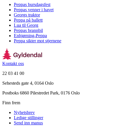
Peppas bursdagsfest
Peppas venner i havet
Georgs traktor
Peppa på ballett
Lua til Georg
Peppas brannbil
Enhjørning-Peppa
Peppa sikter mot stjernene
Kontakt oss
22 03 41 00
Sehesteds gate 4, 0164 Oslo
Postboks 6860 Pilestredet Park, 0176 Oslo
Finn frem
Nyhetsbrev
Ledige stillinger
Send inn manus