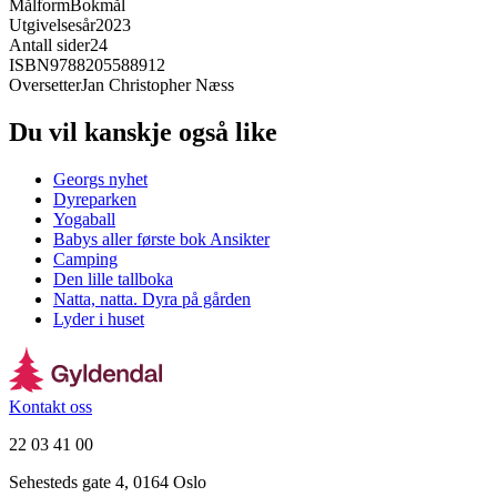
Målform
Bokmål
Utgivelsesår
2023
Antall sider
24
ISBN
9788205588912
Oversetter
Jan Christopher Næss
Du vil kanskje også like
Georgs nyhet
Dyreparken
Yogaball
Babys aller første bok Ansikter
Camping
Den lille tallboka
Natta, natta. Dyra på gården
Lyder i huset
Kontakt oss
22 03 41 00
Sehesteds gate 4, 0164 Oslo