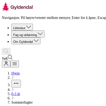
Navigasjon: Pil høyre/venstre mellom menyer, Enter for å åpne, Escap
Litteratur
Fag og utdanning
Om Gyldendal
Søk
Hjem
0-3 år
Sommerfugler