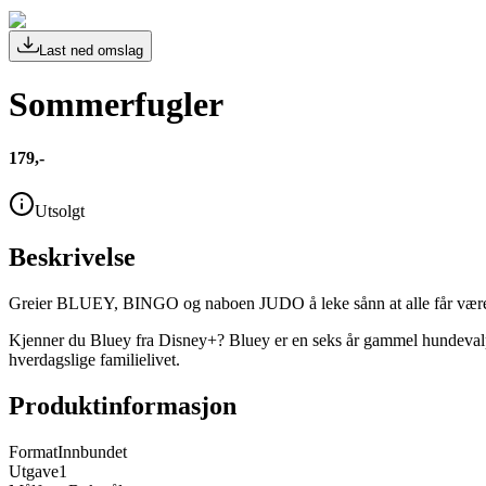
Last ned omslag
Sommerfugler
179,-
Utsolgt
Beskrivelse
Greier BLUEY, BINGO og naboen JUDO å leke sånn at alle får vær
Kjenner du Bluey fra Disney+? Bluey er en seks år gammel hundevalp
hverdagslige familielivet.
Produktinformasjon
Format
Innbundet
Utgave
1