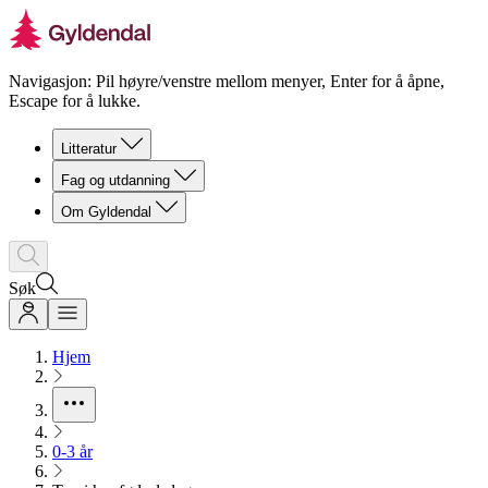
Navigasjon: Pil høyre/venstre mellom menyer, Enter for å åpne,
Escape for å lukke.
Litteratur
Fag og utdanning
Om Gyldendal
Søk
Hjem
0-3 år