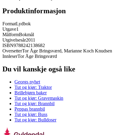
Produktinformasjon
Format
Lydbok
Utgave
1
Målform
Bokmål
Utgivelsesår
2011
ISBN
9788242138682
Oversetter
Tor Åge Bringsværd, Marianne Koch Knudsen
Innleser
Tor Åge Bringsværd
Du vil kanskje også like
Georgs nyhet
Tut og kjør: Traktor
Brillebjørn baker
Tut og kjør: Gravemaskin
Tut og kjør: Brannbil
Peppas brannbil
Tut og kjør: Buss
Tut og kjør: Bulldoser