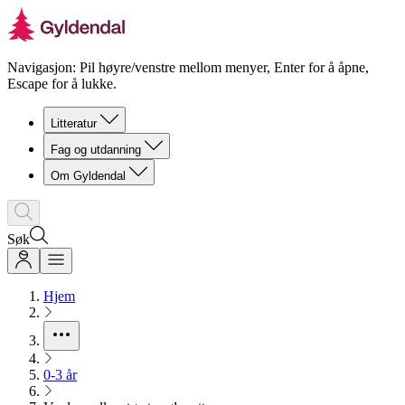
Navigasjon: Pil høyre/venstre mellom menyer, Enter for å åpne,
Escape for å lukke.
Litteratur
Fag og utdanning
Om Gyldendal
Søk
Hjem
0-3 år