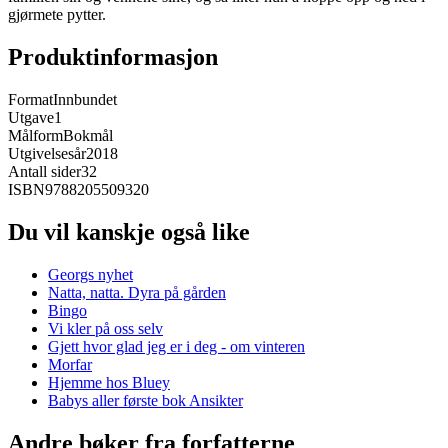
gjørmete pytter.
Produktinformasjon
Format
Innbundet
Utgave
1
Målform
Bokmål
Utgivelsesår
2018
Antall sider
32
ISBN
9788205509320
Du vil kanskje også like
Georgs nyhet
Natta, natta. Dyra på gården
Bingo
Vi kler på oss selv
Gjett hvor glad jeg er i deg - om vinteren
Morfar
Hjemme hos Bluey
Babys aller første bok Ansikter
Andre bøker fra forfatterne