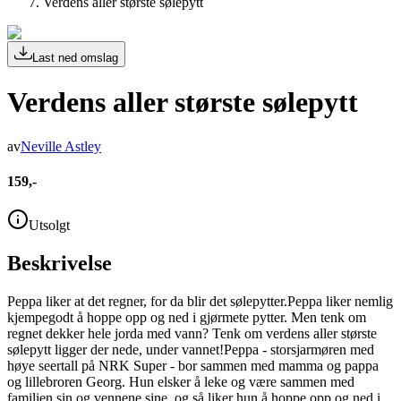
Verdens aller største sølepytt
Last ned omslag
Verdens aller største sølepytt
av
Neville Astley
159,-
Utsolgt
Beskrivelse
Peppa liker at det regner, for da blir det sølepytter.Peppa liker nemlig
kjempegodt å hoppe opp og ned i gjørmete pytter. Men tenk om
regnet dekker hele jorda med vann? Tenk om verdens aller største
sølepytt ligger der nede, under vannet!Peppa - storsjarmøren med
høye seertall på NRK Super - bor sammen med mamma og pappa
og lillebroren Georg. Hun elsker å leke og være sammen med
familien sin og vennene sine, og så liker hun å hoppe opp og ned i