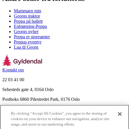
Mammaen min
Georgs traktor
Peppa på ballett
Enhjørning-Peppa
Georgs nyhet
Peppa er storesøster
Peppas eventyr
Lua til Georg
Kontakt oss
22 03 41 00
Sehesteds gate 4, 0164 Oslo
Postboks 6860 Pilestredet Park, 0176 Oslo
Finn frem
By clicking “Accept All Cookies”, you agree to the storing of
Nyhetsbrev
cookies on your device to enhance site navigation, analyze site
Ledige stillinger
usage, and assist in our marketing efforts.