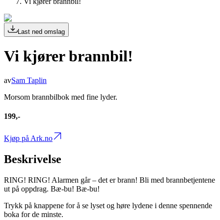
Vi kjører brannbil!
Last ned omslag
Vi kjører brannbil!
av
Sam Taplin
Morsom brannbilbok med fine lyder.
199,-
Kjøp på Ark.no
Beskrivelse
RING! RING! Alarmen går – det er brann! Bli med brannbetjentene
ut på oppdrag. Bæ-bu! Bæ-bu!
Trykk på knappene for å se lyset og høre lydene i denne spennende
boka for de minste.