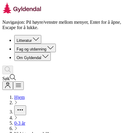
Navigasjon: Pil høyre/venstre mellom menyer, Enter for å åpne,
Escape for å lukke.
Litteratur
Fag og utdanning
Om Gyldendal
Søk
Hjem
0-3 år