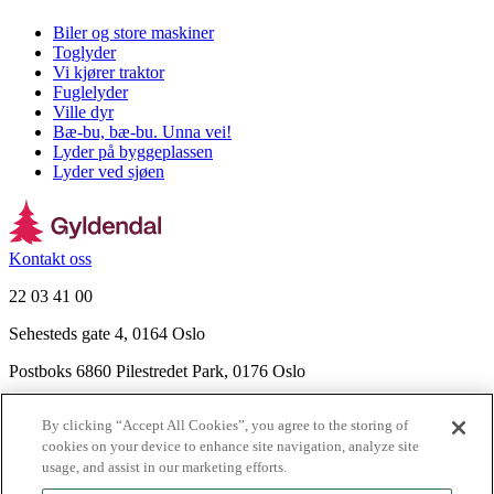
Biler og store maskiner
Toglyder
Vi kjører traktor
Fuglelyder
Ville dyr
Bæ-bu, bæ-bu. Unna vei!
Lyder på byggeplassen
Lyder ved sjøen
Kontakt oss
22 03 41 00
Sehesteds gate 4, 0164 Oslo
Postboks 6860 Pilestredet Park, 0176 Oslo
Finn frem
By clicking “Accept All Cookies”, you agree to the storing of
Nyhetsbrev
cookies on your device to enhance site navigation, analyze site
Ledige stillinger
usage, and assist in our marketing efforts.
Send inn manus