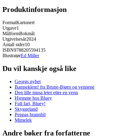
Produktinformasjon
Format
Kartonert
Utgave
1
Målform
Bokmål
Utgivelsesår
2024
Antall sider
10
ISBN
9788205594135
Illustratør
Ed Miller
Du vil kanskje også like
Georgs nyhet
Bamseklem! fra Brune-Bjørn og vennene
Den lille musa leter etter en venn
Hjemme hos Bluey
Full fart, Bluey!
Skyggeland
Peppas brannbil
Mimelek
Andre bøker fra forfatterne