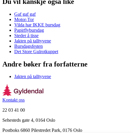
Du vil kanskje også like
Gaf gaf gaf
Motor-Tor
Vilda har IKKE bursdag
Papirflybursdag
Steder å tisse
Jakten på talltyvene
Bursdagsfesten
Det Store Gulrotkuppet
Andre bøker fra forfatterne
Jakten på talltyvene
Kontakt oss
22 03 41 00
Sehesteds gate 4, 0164 Oslo
Postboks 6860 Pilestredet Park, 0176 Oslo