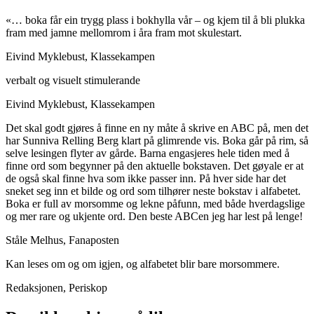
«… boka får ein trygg plass i bokhylla vår – og kjem til å bli plukka
fram med jamne mellomrom i åra fram mot skulestart.
Eivind Myklebust, Klassekampen
verbalt og visuelt stimulerande
Eivind Myklebust, Klassekampen
Det skal godt gjøres å finne en ny måte å skrive en ABC på, men det
har Sunniva Relling Berg klart på glimrende vis. Boka går på rim, så
selve lesingen flyter av gårde. Barna engasjeres hele tiden med å
finne ord som begynner på den aktuelle bokstaven. Det gøyale er at
de også skal finne hva som ikke passer inn. På hver side har det
sneket seg inn et bilde og ord som tilhører neste bokstav i alfabetet.
Boka er full av morsomme og lekne påfunn, med både hverdagslige
og mer rare og ukjente ord. Den beste ABCen jeg har lest på lenge!
Ståle Melhus, Fanaposten
Kan leses om og om igjen, og alfabetet blir bare morsommere.
Redaksjonen, Periskop