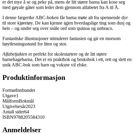
er det mye å se og peke på, mens de litt større barna kan kose seg
med gøyale gåter som leder dem gjennom alfabetet fra A til Å.
I denne fargerike ABC-boken får barna møte alt fra spennende dyr
til store kjøretøy. De kan kjenne igjen hverdagslige ting som dusj og
heis – og undre seg over snåle ord som quinoa og unbraco.
Fantastiske illustrasjoner stimulerer fantasien og gir en morsom
høytlesningsstund for liten og stor.
Alfabetjakten
er perfekt for skolestartere og de litt større
barnehagebarna. Det er en praktbok og bruksbok i ett, rett og slett en
unik ABC-bok som barn og voksne vil elske.
Produktinformasjon
Format
Innbundet
Utgave
1
Målform
Bokmål
Utgivelsesår
2023
Antall sider
64
ISBN
9788205584310
Anmeldelser