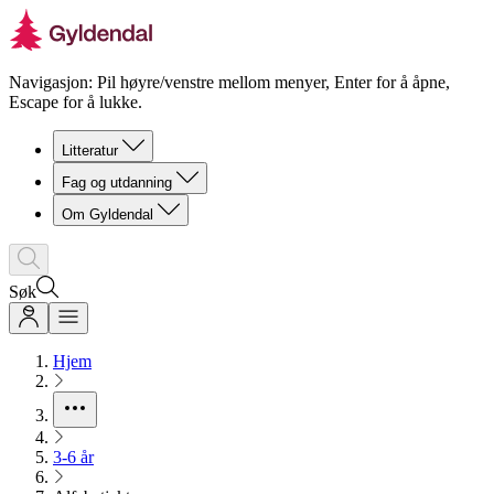
Navigasjon: Pil høyre/venstre mellom menyer, Enter for å åpne,
Escape for å lukke.
Litteratur
Fag og utdanning
Om Gyldendal
Søk
Hjem
3-6 år