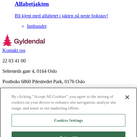
Alfabetjakten
Bli kjent med alfabetet i jakten på neste bokstav!
Innbundet
Kontakt oss
22 03 41 00
Sehesteds gate 4, 0164 Oslo
Postboks 6860 Pilestredet Park, 0176 Oslo
Finn frem
By clicking “Accept All Cookies”, you agree to the storing of
Nyhetsbrev
cookies on your device to enhance site navigation, analyze site
Ledige stillinger
usage, and assist in our marketing efforts.
Send inn manus
Cookies Settings
Om Gyldendal
Support