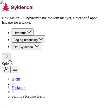
Navigasjon: Pil høyre/venstre mellom menyer, Enter for å åpne,
Escape for å lukke.
Litteratur
Fag og utdanning
Om Gyldendal
Søk
Hjem
Forfattere
Sunniva Relling Berg