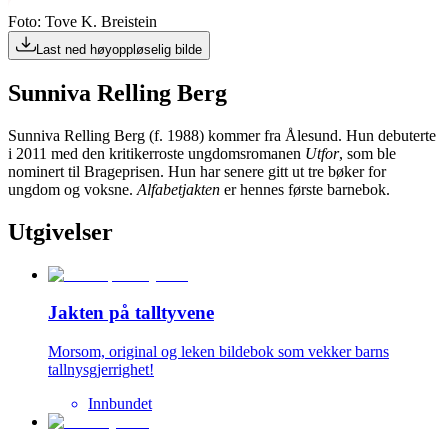
Foto: Tove K. Breistein
Last ned høyoppløselig bilde
Sunniva Relling Berg
Sunniva Relling Berg (f. 1988) kommer fra Ålesund. Hun debuterte
i 2011 med den kritikerroste ungdomsromanen
Utfor
, som ble
nominert til Brageprisen. Hun har senere gitt ut tre bøker for
ungdom og voksne.
Alfabetjakten
er hennes første barnebok.
Utgivelser
Jakten på talltyvene
Morsom, original og leken bildebok som vekker barns
tallnysgjerrighet!
Innbundet