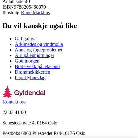
Antall sider
40
ISBN
9788205468870
Illustratør
Rune Markhus
Du vil kanskje også like
Gaf gaf gaf
Arkimedes og vindmølla
Anna og fugleproblemet
Å ri på enhjørninger
God morgen
Borte vekk på lekeland
Drømmekikkerten
Papirflybursdag
Kontakt oss
22 03 41 00
Sehesteds gate 4, 0164 Oslo
Postboks 6860 Pilestredet Park, 0176 Oslo