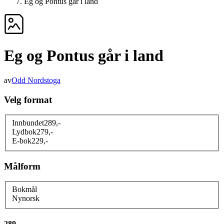
Eg og Pontus går i land
Eg og Pontus går i land
av
Odd Nordstoga
Velg format
Innbundet
289
,-
Lydbok
279
,-
E-bok
229
,-
Målform
Bokmål
Nynorsk
289,-