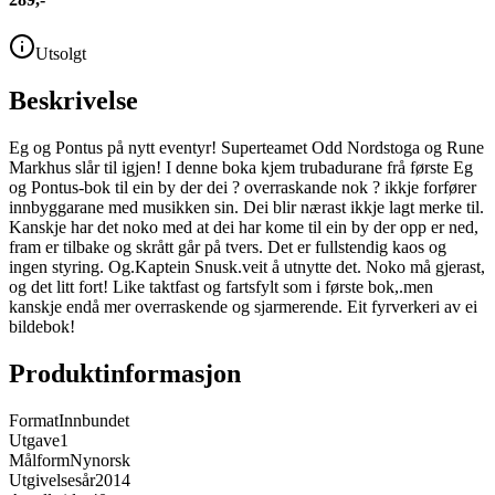
Utsolgt
Beskrivelse
Eg og Pontus på nytt eventyr! Superteamet Odd Nordstoga og Rune
Markhus slår til igjen! I denne boka kjem trubadurane frå første Eg
og Pontus-bok til ein by der dei ? overraskande nok ? ikkje forfører
innbyggarane med musikken sin. Dei blir nærast ikkje lagt merke til.
Kanskje har det noko med at dei har kome til ein by der opp er ned,
fram er tilbake og skrått går på tvers. Det er fullstendig kaos og
ingen styring. Og.Kaptein Snusk.veit å utnytte det. Noko må gjerast,
og det litt fort! Like taktfast og fartsfylt som i første bok,.men
kanskje endå mer overraskende og sjarmerende. Eit fyrverkeri av ei
bildebok!
Produktinformasjon
Format
Innbundet
Utgave
1
Målform
Nynorsk
Utgivelsesår
2014