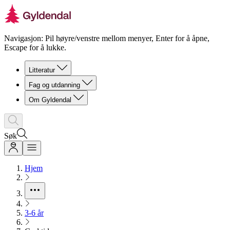
Navigasjon: Pil høyre/venstre mellom menyer, Enter for å åpne,
Escape for å lukke.
Litteratur
Fag og utdanning
Om Gyldendal
Søk
Hjem
3-6 år