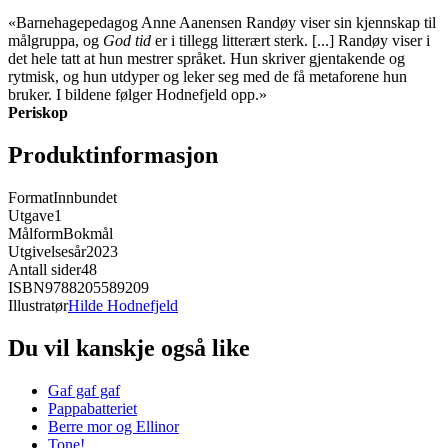
«Barnehagepedagog Anne Aanensen Randøy viser sin kjennskap til
målgruppa, og
God tid
er i tillegg litterært sterk. [...] Randøy viser i
det hele tatt at hun mestrer språket. Hun skriver gjentakende og
rytmisk, og hun utdyper og leker seg med de få metaforene hun
bruker. I bildene følger Hodnefjeld opp.»
Periskop
Produktinformasjon
Format
Innbundet
Utgave
1
Målform
Bokmål
Utgivelsesår
2023
Antall sider
48
ISBN
9788205589209
Illustratør
Hilde Hodnefjeld
Du vil kanskje også like
Gaf gaf gaf
Pappabatteriet
Berre mor og Ellinor
Tone!