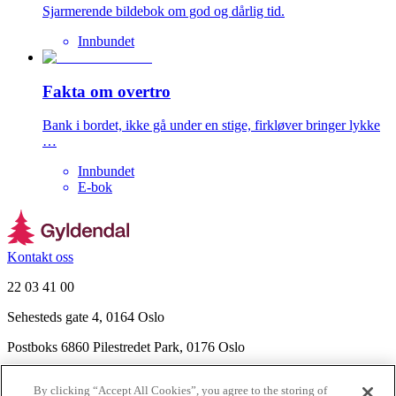
Sjarmerende bildebok om god og dårlig tid.
Innbundet
Fakta om overtro
Bank i bordet, ikke gå under en stige, firkløver bringer lykke
…
Innbundet
E-bok
Kontakt oss
22 03 41 00
Sehesteds gate 4, 0164 Oslo
Postboks 6860 Pilestredet Park, 0176 Oslo
Finn frem
By clicking “Accept All Cookies”, you agree to the storing of