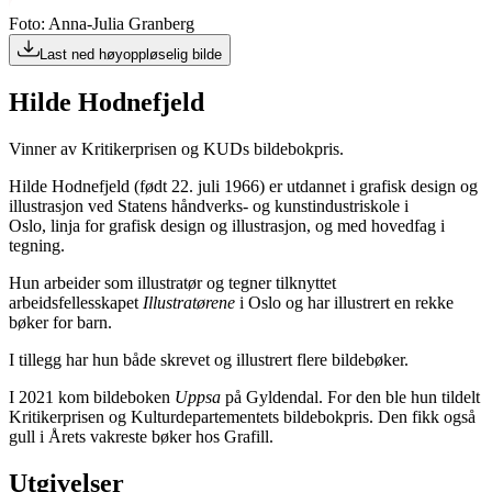
Foto: Anna-Julia Granberg
Last ned høyoppløselig bilde
Hilde Hodnefjeld
Vinner av Kritikerprisen og KUDs bildebokpris.
Hilde Hodnefjeld (født 22. juli 1966) er utdannet i grafisk design og
illustrasjon ved Statens håndverks- og kunstindustriskole i
Oslo, linja for grafisk design og illustrasjon, og med hovedfag i
tegning.
Hun arbeider som illustratør og tegner tilknyttet
arbeidsfellesskapet
Illustratørene
i Oslo og har illustrert en rekke
bøker for barn.
I tillegg har hun både skrevet og illustrert flere bildebøker.
I 2021 kom bildeboken
Uppsa
på Gyldendal. For den ble hun tildelt
Kritikerprisen og Kulturdepartementets bildebokpris. Den fikk også
gull i Årets vakreste bøker hos Grafill.
Utgivelser