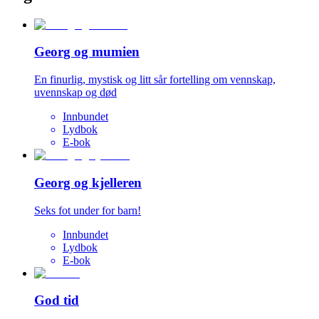
Georg og mumien
En finurlig, mystisk og litt sår fortelling om vennskap,
uvennskap og død
Innbundet
Lydbok
E-bok
Georg og kjelleren
Seks fot under for barn!
Innbundet
Lydbok
E-bok
God tid