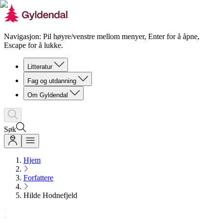
Navigasjon: Pil høyre/venstre mellom menyer, Enter for å åpne,
Escape for å lukke.
Litteratur
Fag og utdanning
Om Gyldendal
Søk
Hjem
Forfattere
Hilde Hodnefjeld