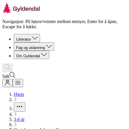
Navigasjon: Pil høyre/venstre mellom menyer, Enter for å åpne,
Escape for å lukke.
Litteratur
Fag og utdanning
Om Gyldendal
Søk
Hjem
3-6 år