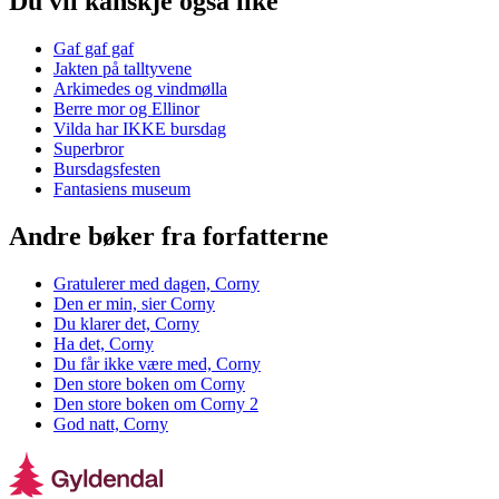
Du vil kanskje også like
Gaf gaf gaf
Jakten på talltyvene
Arkimedes og vindmølla
Berre mor og Ellinor
Vilda har IKKE bursdag
Superbror
Bursdagsfesten
Fantasiens museum
Andre bøker fra forfatterne
Gratulerer med dagen, Corny
Den er min, sier Corny
Du klarer det, Corny
Ha det, Corny
Du får ikke være med, Corny
Den store boken om Corny
Den store boken om Corny 2
God natt, Corny