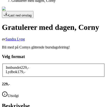
Gratulerer med dagen, Corny
Last ned omslag
Gratulerer med dagen, Corny
av
Sandra Lyng
Bli med på Cornys glitrende bursdagsfeiring!
Velg format
Innbundet
229
,-
Lydbok
179
,-
229,-
Utsolgt
Beskrivelse