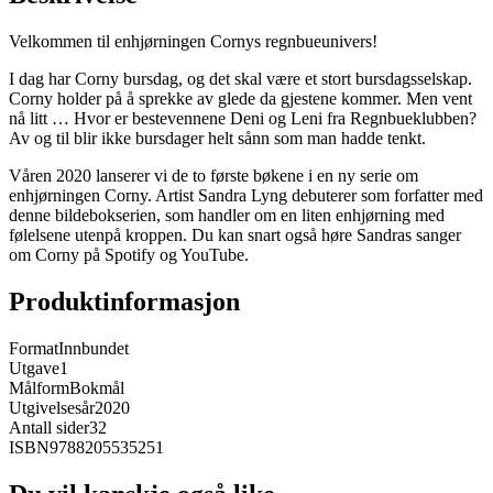
Velkommen til enhjørningen Cornys regnbueunivers!
I dag har Corny bursdag, og det skal være et stort bursdagsselskap.
Corny holder på å sprekke av glede da gjestene kommer. Men vent
nå litt … Hvor er bestevennene Deni og Leni fra Regnbueklubben?
Av og til blir ikke bursdager helt sånn som man hadde tenkt.
Våren 2020 lanserer vi de to første bøkene i en ny serie om
enhjørningen Corny. Artist Sandra Lyng debuterer som forfatter med
denne bildebokserien, som handler om en liten enhjørning med
følelsene utenpå kroppen. Du kan snart også høre Sandras sanger
om Corny på Spotify og YouTube.
Produktinformasjon
Format
Innbundet
Utgave
1
Målform
Bokmål
Utgivelsesår
2020
Antall sider
32
ISBN
9788205535251