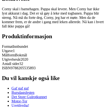
Corny skal i barnehagen. Pappa skal levere. Men Corny har ikke
lyst akkurat i dag. Det er så gøy å leke med togbanen. Pappa blir
streng. Nå må du forte deg, Corny, jeg har et møte. Men da de
kommer frem, er de andre i gang med leken allerede. Nå kan i hvert
fall ikke pappa gå!
Produktinformasjon
Format
Innbundet
Utgave
1
Målform
Bokmål
Utgivelsesår
2020
Antall sider
32
ISBN
9788205535893
Du vil kanskje også like
Gaf gaf gaf
Bursdagsfesten
Det Store Gulrotkuppet
Motor-Tor
Urettferdig!