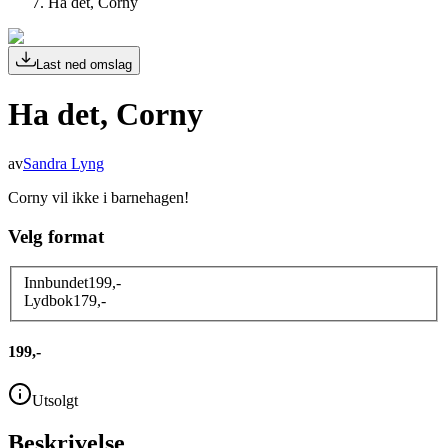
Ha det, Corny
Last ned omslag
Ha det, Corny
av
Sandra Lyng
Corny vil ikke i barnehagen!
Velg format
Innbundet
199
,-
Lydbok
179
,-
199,-
Utsolgt
Beskrivelse