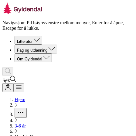
Navigasjon: Pil høyre/venstre mellom menyer, Enter for å åpne,
Escape for å lukke.
Litteratur
Fag og utdanning
Om Gyldendal
Søk
Hjem
3-6 år