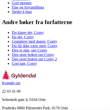
God morgen
Else og forvandlinga
Steder å tisse
Andre bøker fra forfatterne
Du klarer det, Corny
Ha det, Corny
Gratulerer med dagen, Corny
Du får ikke være med, Corny
Den er min, sier Corny
Den store boken om Corny
Den store boken om Corny 2
God natt, Corny
Kontakt oss
22 03 41 00
Sehesteds gate 4, 0164 Oslo
Postboks 6860 Pilestredet Park, 0176 Oslo