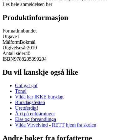
Les hele anmeldelsen her
Produktinformasjon
Format
Innbundet
Utgave
1
Målform
Bokmål
Utgivelsesår
2010
Antall sider
40
ISBN
9788205399204
Du vil kanskje også like
Gaf gaf gaf
Tone!
Vilda har IKKE bursdag
Bursdagsfesten
Urettferdig!
Å ri på enhjørninger
Else og forvandlinga
Vilda Virvelvind - RETT hjem fra skolen
Andre bøker fra forfatterne