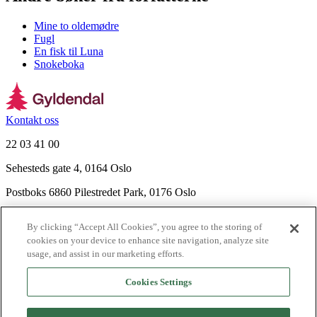
Mine to oldemødre
Fugl
En fisk til Luna
Snokeboka
Kontakt oss
22 03 41 00
Sehesteds gate 4, 0164 Oslo
Postboks 6860 Pilestredet Park, 0176 Oslo
Finn frem
By clicking “Accept All Cookies”, you agree to the storing of
Nyhetsbrev
cookies on your device to enhance site navigation, analyze site
Ledige stillinger
usage, and assist in our marketing efforts.
Send inn manus
Cookies Settings
Om Gyldendal
Support