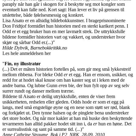
paraply når han går i skogen for å beskytte seg mot kongler som
eventuelt kan falle ned. Kort sagt: Han lever et liv på grensen til
utslettelse, både følelsesmessig og konkret.
Lisa Aisato er en allsidig bildebokkunstner. I brageprisnominerte
Don Fridtjof formidlet hun historien med en sterkt karikert penn. I
Odd er et egg bruker hun en mer lavmælt strek. De uttrykksfulle
bildene formidler historien vart og vakkert, og understreker hvor
skjør og sårbar Odd er.(...)"
Hilde Dybvik, Barnebokkritikk.no
Les hele anmeldelsen her
"
Fin, ny illustratør
(...) Det er måten historien fortelles på, som gir meg små lykkestreif
mellom ribbena. For bleke Odd
er
et egg. Han er ensom, usikker, og
redd for at hodet skal knuse om han kaster seg ut i leken med de
andre barna. Og lubne Gunn
er
en bie, der hun fylt opp av seg selv
surrer rundt og danser mellom trærne.
Bildene til Aisato er deilig utrykksfulle, enten de viser frem
usikkerheten, redselen eller gleden. Odds hode er som et egg på
langs, med små engstelige øyne og en nese som støtt ser rød, blank
og forkjølet ut. Den tynne halsen og de pinglete bena understreker
det store hodet. Og når mor kakler at han må huske den beskyttende
tevarmeren han alltid pakker hodet sitt inn i, da
er
hun en høne. Det
er surrealisstisk og sant på samme tid. (...)"
Anne Cathrine Straume, Bok i P2, NRK, 28.09. 2010