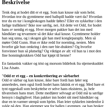
Beskrivelse
Tenk deg at hodet ditt er et egg. Som kan knuse når som helst.
Hvordan tror du gymtimene med ballspill hadde vært da? Hvordan
tror du en tur i kongleskogen hadde føltes? Eller en sykkeltur i den
farlige trafikken? Ikke noe særlig, nei. Alt dette vet Odd, for hodet
hans
er
nemlig et egg. Hver morgen pakker han det inn med
håndklær og tevarmere så det ikke skal knuse. Gymtimene holder
han seg unna, og i skogen går han med kongleparaply. Men så
møter Odd Gunn. Hun er ikke redd for noenting, nesten. Men
hvorfor går hun omkring i den rare bie-drakten? Og hvorfor
forsvinner hun så plutselig? Og viktigst av alt: vil hun ta i mot den
fine honningkrukken Odd har kjøpt til henne?
En fantastisk vakker og trist og morsom bildebok fra stjerneskuddet
Lisa Aisato.
"
Odd er et egg – en konkretisering av sårbarhet
Odd er sårbar og kan knuse, ikke bare fordi han føler seg
annerledes, men også fordi hodet hans faktisk er et egg: Med bare et
tynt eggeskall som beskyttelse er selve hans eksistens, ja, hele
tilværelsen hans truet. Dette medfører selvsagt at Odd må ta særlige
hensyn i dagliglivet: Han pakker inn hodet sitt med håndklær og
drar en te-varmer utenpå som hjelm. Han leier sykkelen istedenfor å
sykle på den. Han gjemmer seg for ballen i gymmen, og han bruker