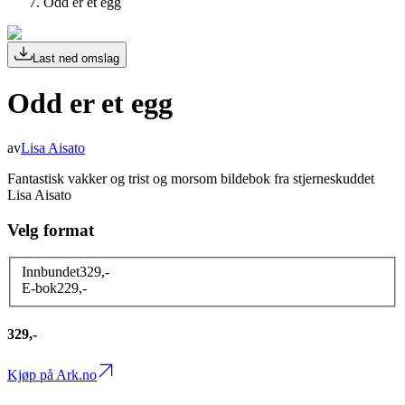
Odd er et egg
Last ned omslag
Odd er et egg
av
Lisa Aisato
Fantastisk vakker og trist og morsom bildebok fra stjerneskuddet
Lisa Aisato
Velg format
Innbundet
329
,-
E-bok
229
,-
329,-
Kjøp på Ark.no