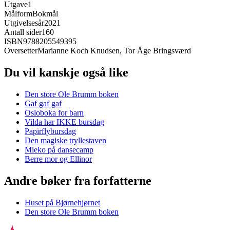
Utgave
1
Målform
Bokmål
Utgivelsesår
2021
Antall sider
160
ISBN
9788205549395
Oversetter
Marianne Koch Knudsen, Tor Åge Bringsværd
Du vil kanskje også like
Den store Ole Brumm boken
Gaf gaf gaf
Osloboka for barn
Vilda har IKKE bursdag
Papirflybursdag
Den magiske tryllestaven
Mieko på dansecamp
Berre mor og Ellinor
Andre bøker fra forfatterne
Huset på Bjørnehjørnet
Den store Ole Brumm boken