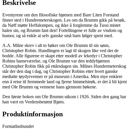
Beskrivelse
Eventyrene om den filosofiske bjørnen med Bare Liten Forstand
finner sted i Hundremeterskogen. Les om da Brumm gikk på besøk,
da Nøff møtte Heffalompen, og ikke å forglemme da Tussi mistet
halen sin, og Brumm fant den! Fortellingene er fulle av visdom og
humor, og så enkle at selv ganske små barn følger spent med.
A.A. Milne skrev i alt to bøker om Ole Brumm til sin sønn,
Christopher Robin. Handlingen er lagt til skogen like ved der de
bodde. Alle figurene er skapt etter modell av lekedyr i Christopher
Robins barneværelse, og Ole Brumm var den teddybjørnen
Christopher Robin fikk på ettårsdagen sin. Milnes Hundremeterskog
står der den dag i dag, og Christopher Robins etter hvert ganske
medtatte tøydyrvenner er på museum i Amerika. Men mye enklere
enn å reise til fremmede land og fjerne himmelstrøk, er det å bli kjent
med Ole Brumm og vennene hans gjennom bøkene.
Den første boken om Ole Brumm utkom i 1926. Siden den gang har
han vært en Verdensberømt Bjørn.
Produktinformasjon
Format
Innbundet