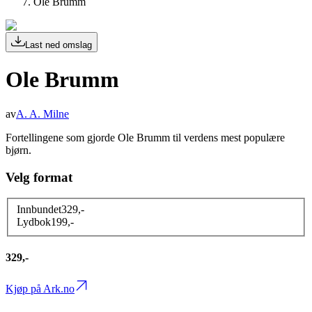
Ole Brumm
Last ned omslag
Ole Brumm
av
A. A. Milne
Fortellingene som gjorde Ole Brumm til verdens mest populære
bjørn.
Velg format
Innbundet
329
,-
Lydbok
199
,-
329,-
Kjøp på Ark.no