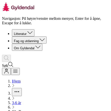
Navigasjon: Pil høyre/venstre mellom menyer, Enter for å åpne,
Escape for å lukke.
Litteratur
Fag og utdanning
Om Gyldendal
Søk
Hjem
3-6 år