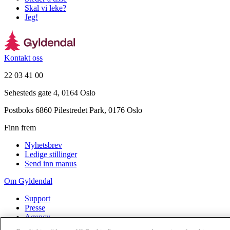
Skal vi leke?
Jeg!
Kontakt oss
22 03 41 00
Sehesteds gate 4, 0164 Oslo
Postboks 6860 Pilestredet Park, 0176 Oslo
Finn frem
Nyhetsbrev
Ledige stillinger
Send inn manus
Om Gyldendal
Support
Presse
Agency