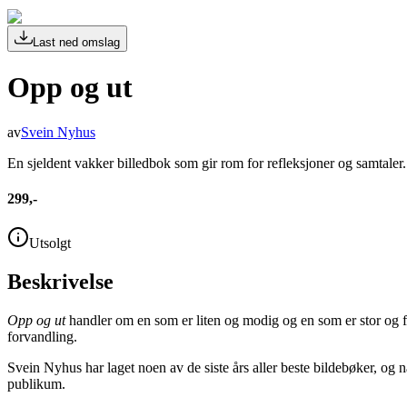
Last ned omslag
Opp og ut
av
Svein Nyhus
En sjeldent vakker billedbok som gir rom for refleksjoner og samtaler.
299,-
Utsolgt
Beskrivelse
Opp og ut
handler om en som er liten og modig og en som er stor og f
forvandling.
Svein Nyhus har laget noen av de siste års aller beste bildebøker, og n
publikum.