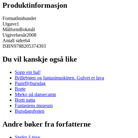
Produktinformasjon
Format
Innbundet
Utgave
1
Målform
Bokmål
Utgivelsesår
2008
Antall sider
64
ISBN
9788205374393
Du vil kanskje også like
Sopp ein hal!
Brillebjørn og fantasimaskinen. Gulvet er lava
Papirflybursdag
Borte
Mieko på dansecamp
Borti natta
Fantasiens museum
Bursdagsfesten
Andre bøker fra forfatterne
Steder å tisse