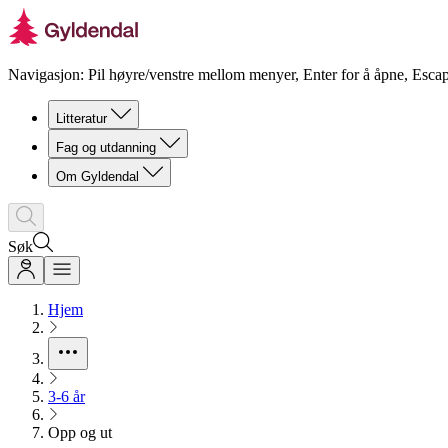
Navigasjon: Pil høyre/venstre mellom menyer, Enter for å åpne, Escap
Litteratur
Fag og utdanning
Om Gyldendal
Søk
Hjem
3-6 år
Opp og ut