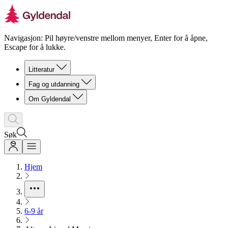
Navigasjon: Pil høyre/venstre mellom menyer, Enter for å åpne,
Escape for å lukke.
Litteratur
Fag og utdanning
Om Gyldendal
Søk
Hjem
6-9 år