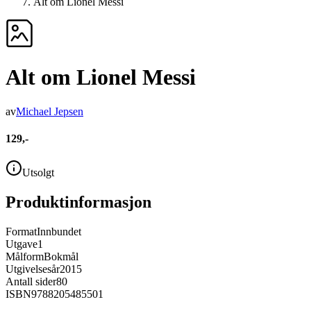
Alt om Lionel Messi
Alt om Lionel Messi
av
Michael Jepsen
129,-
Utsolgt
Produktinformasjon
Format
Innbundet
Utgave
1
Målform
Bokmål
Utgivelsesår
2015
Antall sider
80
ISBN
9788205485501