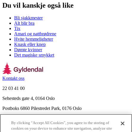
Du vil kanskje også like
Bli sjakkmester
Alt blir bra
Tix
Amari og nattbrødrene
Hvite hemmeligheter
Knask eller knep
Dømte kvinner
Det magiske smykket
Kontakt oss
22 03 41 00
Sehesteds gate 4, 0164 Oslo
Postboks 6860 Pilestredet Park, 0176 Oslo
Finn frem
By clicking “Accept All Cookies”, you agree to the storing of
Nyhetsbrev
cookies on your device to enhance site navigation, analyze site