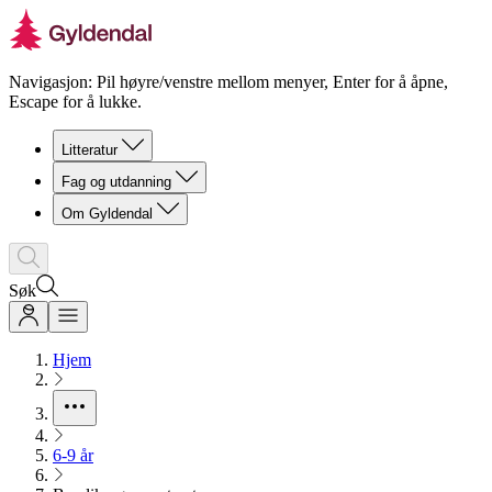
Navigasjon: Pil høyre/venstre mellom menyer, Enter for å åpne,
Escape for å lukke.
Litteratur
Fag og utdanning
Om Gyldendal
Søk
Hjem
6-9 år