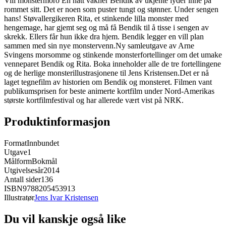
Vill monstermoro En natt våkner Bendik av ukjente lyder inne på
rommet sitt. Det er noen som puster tungt og stønner. Under sengen
hans! Støvallergikeren Rita, et stinkende lilla monster med
hengemage, har gjemt seg og må få Bendik til å tisse i sengen av
skrekk. Ellers får hun ikke dra hjem. Bendik legger en vill plan
sammen med sin nye monstervenn.Ny samleutgave av Arne
Svingens morsomme og stinkende monsterfortellinger om det umake
venneparet Bendik og Rita. Boka inneholder alle de tre fortellingene
og de herlige monsterillustrasjonene til Jens Kristensen.Det er nå
laget tegnefilm av historien om Bendik og monsteret. Filmen vant
publikumsprisen for beste animerte kortfilm under Nord-Amerikas
største kortfilmfestival og har allerede vært vist på NRK.
Produktinformasjon
Format
Innbundet
Utgave
1
Målform
Bokmål
Utgivelsesår
2014
Antall sider
136
ISBN
9788205453913
Illustratør
Jens Ivar Kristensen
Du vil kanskje også like