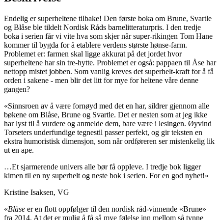
Endelig er superheltene tilbake! Den første boka om Brune, Svartle
og Blåse ble tildelt Nordisk Råds barnelitteraturpris. I den tredje
boka i serien får vi vite hva som skjer når super-rikingen Tom Hane
kommer til bygda for å etablere verdens største hønse-farm.
Problemet er: farmen skal ligge akkurat på det jordet hvor
superheltene har sin tre-hytte. Problemet er også: pappaen til Åse har
nettopp mistet jobben. Som vanlig kreves det superhelt-kraft for å få
orden i sakene - men blir det litt for mye for heltene våre denne
gangen?
«Sinnsroen av å være fornøyd med det en har, sildrer gjennom alle
bøkene om Blåse, Brune og Svartle. Det er nesten som at jeg ikke
har lyst til å vurdere og anmelde dem, bare være i lesingen. Øyvind
Torseters underfundige tegnestil passer perfekt, og gir teksten en
ekstra humoristisk dimensjon, som når ordføreren ser mistenkelig lik
ut en ape.
…Et sjarmerende univers alle bør få oppleve. I tredje bok ligger
kimen til en ny superhelt og neste bok i serien. For en god nyhet!»
Kristine Isaksen, VG
«
Blåse
er en flott oppfølger til den nordisk råd-vinnende «Brune»
fra 2014. At det er mulig å få så mye følelse inn mellom så tynne