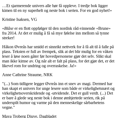
…Et sjarmerende univers alle bør få oppleve. I tredje bok ligger
kimen til en ny superhelt og neste bok i serien. For en god nyhet!»
Kristine Isaksen, VG
«
Blåse
er en flott oppfølger til den nordisk råd-vinnende «Brune»
fra 2014. At det er mulig å få så mye følelse inn mellom så tynne
streker!
Håkon Øvreås har smidd et sinnrikt nettverk for å få alt til å falle på
plass. Teksten er full av frempek, slik at det blir mulig for en våken
leser å løse noen gåter før hovedpersonene gjør det selv. Slikt skal
man ikke kimse av. Og når alt er falt på plass, for det gjør det, er det
likevel rom for undring og overraskelse. Ja!»
Anne Cathrine Straume, NRK
"(...) Som tidligere legger Øvreås inn et snev av magi. Dermed har
han skapt et univers for unge lesere som både er virkelighetsnært og
virkelighetsoverskridende og -utvidende. Det er gull verdt. (...) Det
er bare å glede seg neste bok i denne ømhjertede serien, rik på
underspilt humor og varme på den menneskelige sårbarhetens
vegne."
Maya Troberg Djuve, Dagbladet