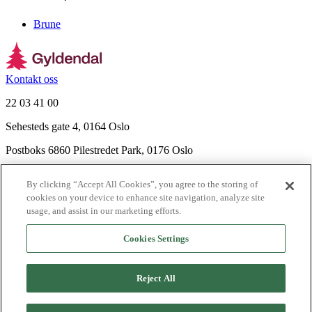
Brune
Kontakt oss
22 03 41 00
Sehesteds gate 4, 0164 Oslo
Postboks 6860 Pilestredet Park, 0176 Oslo
Finn frem
By clicking “Accept All Cookies”, you agree to the storing of
Nyhetsbrev
cookies on your device to enhance site navigation, analyze site
Ledige stillinger
usage, and assist in our marketing efforts.
Send inn manus
Cookies Settings
Om Gyldendal
Support
Reject All
Presse
Agency