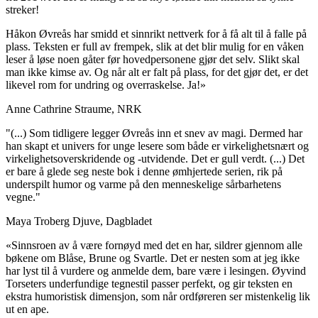
streker!
Håkon Øvreås har smidd et sinnrikt nettverk for å få alt til å falle på
plass. Teksten er full av frempek, slik at det blir mulig for en våken
leser å løse noen gåter før hovedpersonene gjør det selv. Slikt skal
man ikke kimse av. Og når alt er falt på plass, for det gjør det, er det
likevel rom for undring og overraskelse. Ja!»
Anne Cathrine Straume, NRK
"(...) Som tidligere legger Øvreås inn et snev av magi. Dermed har
han skapt et univers for unge lesere som både er virkelighetsnært og
virkelighetsoverskridende og -utvidende. Det er gull verdt. (...) Det
er bare å glede seg neste bok i denne ømhjertede serien, rik på
underspilt humor og varme på den menneskelige sårbarhetens
vegne."
Maya Troberg Djuve, Dagbladet
«Sinnsroen av å være fornøyd med det en har, sildrer gjennom alle
bøkene om Blåse, Brune og Svartle. Det er nesten som at jeg ikke
har lyst til å vurdere og anmelde dem, bare være i lesingen. Øyvind
Torseters underfundige tegnestil passer perfekt, og gir teksten en
ekstra humoristisk dimensjon, som når ordføreren ser mistenkelig lik
ut en ape.