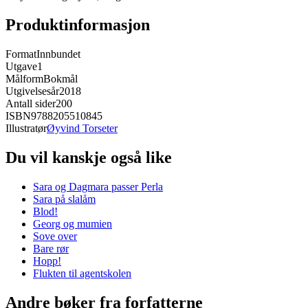
Produktinformasjon
Format
Innbundet
Utgave
1
Målform
Bokmål
Utgivelsesår
2018
Antall sider
200
ISBN
9788205510845
Illustratør
Øyvind Torseter
Du vil kanskje også like
Sara og Dagmara passer Perla
Sara på slalåm
Blod!
Georg og mumien
Sove over
Bare rør
Hopp!
Flukten til agentskolen
Andre bøker fra forfatterne