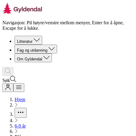
Navigasjon: Pil høyre/venstre mellom menyer, Enter for å åpne,
Escape for å lukke.
Litteratur
Fag og utdanning
Om Gyldendal
Søk
Hjem
6-9 år