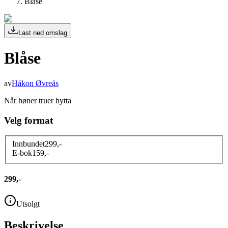
Blåse
Last ned omslag
Blåse
av
Håkon Øvreås
Når høner truer hytta
Velg format
Innbundet
299
,-
E-bok
159
,-
299,-
Utsolgt
Beskrivelse