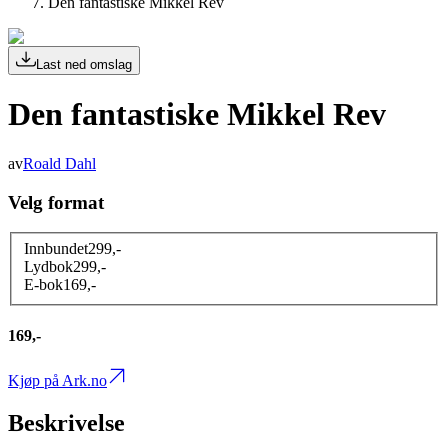
Den fantastiske Mikkel Rev
Last ned omslag
Den fantastiske Mikkel Rev
av
Roald Dahl
Velg format
Innbundet
299
,-
Lydbok
299
,-
E-bok
169
,-
169,-
Kjøp på Ark.no
Beskrivelse