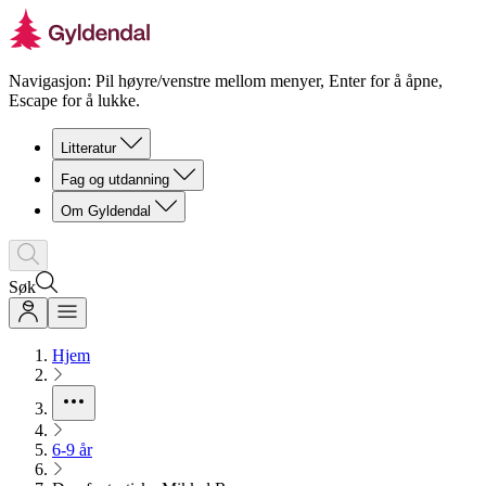
Navigasjon: Pil høyre/venstre mellom menyer, Enter for å åpne,
Escape for å lukke.
Litteratur
Fag og utdanning
Om Gyldendal
Søk
Hjem
6-9 år