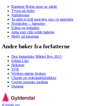
Rampete Robin suser av gårde
Tyven på fjellet
Parkdressen
Ta aldri et troll med deg opp i et stupetårn
Nordpolen -- Sørpolen
Erling og fotballen
Jenta som ville redde bøkene
Molly på klassetur
Andre bøker fra forfatterne
Den fantastiske Mikkel Rev 2015
Eddap Liks
Heksene
SVK
Verdens største fersken
Charlie og sjokoladefabrikken
Georgs magiske medisin
Dustene
Kontakt oss