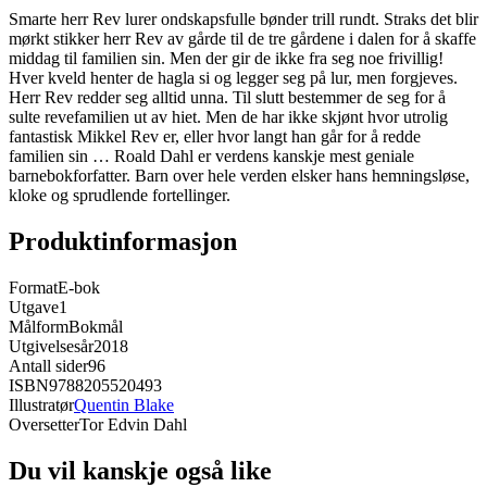
Smarte herr Rev lurer ondskapsfulle bønder trill rundt. Straks det blir
mørkt stikker herr Rev av gårde til de tre gårdene i dalen for å skaffe
middag til familien sin. Men der gir de ikke fra seg noe frivillig!
Hver kveld henter de hagla si og legger seg på lur, men forgjeves.
Herr Rev redder seg alltid unna. Til slutt bestemmer de seg for å
sulte revefamilien ut av hiet. Men de har ikke skjønt hvor utrolig
fantastisk Mikkel Rev er, eller hvor langt han går for å redde
familien sin … Roald Dahl er verdens kanskje mest geniale
barnebokforfatter. Barn over hele verden elsker hans hemningsløse,
kloke og sprudlende fortellinger.
Produktinformasjon
Format
E-bok
Utgave
1
Målform
Bokmål
Utgivelsesår
2018
Antall sider
96
ISBN
9788205520493
Illustratør
Quentin Blake
Oversetter
Tor Edvin Dahl
Du vil kanskje også like