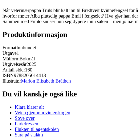
Når veterinærpappa Truls blir kalt inn til Bredtveit kvinnefengsel f
hvorfor møter Alba plutselig pappa Emil i fengselet? Hva gjør han der
Sammen med Finito snuser hun seg dypere inn i saken – men jo nærmere 
Produktinformasjon
Format
Innbundet
Utgave
1
Målform
Bokmål
Utgivelsesår
2025
Antall sider
160
ISBN
9788205614413
Illustratør
Marion Elisabeth Bråthen
Du vil kanskje også like
Klara klarer alt
Veien gjennom vinterskogen
Sove over
Parkdressen
Flukten til agentskolen
Sara på slalåm