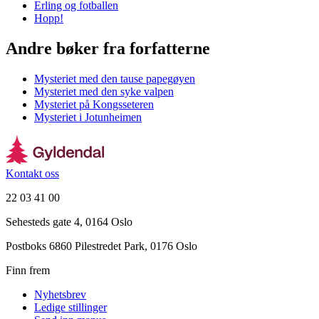
Erling og fotballen
Hopp!
Andre bøker fra forfatterne
Mysteriet med den tause papegøyen
Mysteriet med den syke valpen
Mysteriet på Kongsseteren
Mysteriet i Jotunheimen
Kontakt oss
22 03 41 00
Sehesteds gate 4, 0164 Oslo
Postboks 6860 Pilestredet Park, 0176 Oslo
Finn frem
Nyhetsbrev
Ledige stillinger