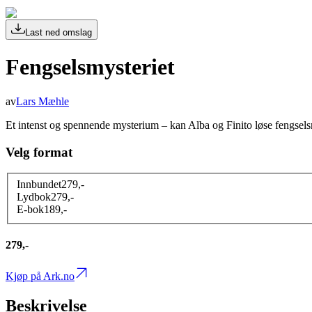
Last ned omslag
Fengselsmysteriet
av
Lars Mæhle
Et intenst og spennende mysterium – kan Alba og Finito løse fengsels
Velg format
Innbundet
279
,-
Lydbok
279
,-
E-bok
189
,-
279,-
Kjøp på Ark.no
Beskrivelse