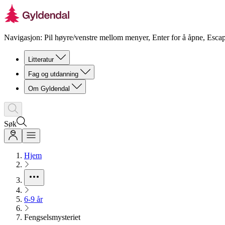
Navigasjon: Pil høyre/venstre mellom menyer, Enter for å åpne, Escap
Litteratur
Fag og utdanning
Om Gyldendal
Søk
Hjem
6-9 år
Fengselsmysteriet