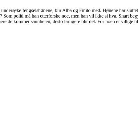
or å undersøke fengselshønene, blir Alba og Finito med. Hønene har slut
? Som politi må han etterforske noe, men han vil ikke si hva. Snart beg
de kommer sannheten, desto farligere blir det. For noen er villige til 