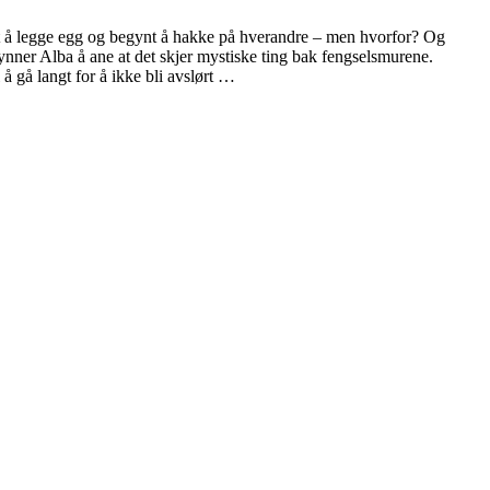
tet å legge egg og begynt å hakke på hverandre – men hvorfor? Og
ynner Alba å ane at det skjer mystiske ting bak fengselsmurene.
å gå langt for å ikke bli avslørt …