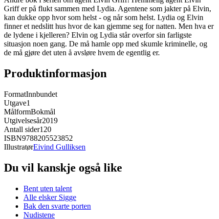
Griff er på flukt sammen med Lydia. Agentene som jakter på Elvin,
kan dukke opp hvor som helst - og når som helst. Lydia og Elvin
finner et nedslitt hus hvor de kan gjemme seg for natten. Men hva er
de lydene i kjelleren? Elvin og Lydia står overfor sin farligste
situasjon noen gang. De må hamle opp med skumle kriminelle, og
de må gjøre det uten å avsløre hvem de egentlig er.
Produktinformasjon
Format
Innbundet
Utgave
1
Målform
Bokmål
Utgivelsesår
2019
Antall sider
120
ISBN
9788205523852
Illustratør
Eivind Gulliksen
Du vil kanskje også like
Bent uten talent
Alle elsker Sigge
Bak den svarte porten
Nudistene