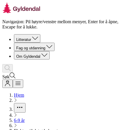
Navigasjon: Pil høyre/venstre mellom menyer, Enter for å åpne,
Escape for å lukke.
Litteratur
Fag og utdanning
Om Gyldendal
Søk
Hjem
6-9 år