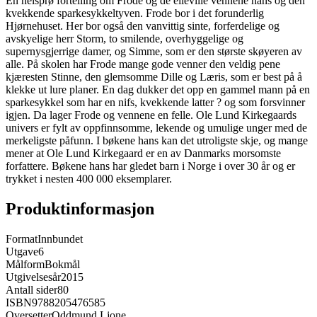
En helsprø fortelling om Frode og de elleville vennene hans og den
kvekkende sparkesykkeltyven. Frode bor i det forunderlig
Hjørnehuset. Her bor også den vanvittig sinte, forferdelige og
avskyelige herr Storm, to smilende, overhyggelige og
supernysgjerrige damer, og Simme, som er den største skøyeren av
alle. På skolen har Frode mange gode venner den veldig pene
kjæresten Stinne, den glemsomme Dille og Læris, som er best på å
klekke ut lure planer. En dag dukker det opp en gammel mann på en
sparkesykkel som har en nifs, kvekkende latter ? og som forsvinner
igjen. Da lager Frode og vennene en felle. Ole Lund Kirkegaards
univers er fylt av oppfinnsomme, lekende og umulige unger med de
merkeligste påfunn. I bøkene hans kan det utroligste skje, og mange
mener at Ole Lund Kirkegaard er en av Danmarks morsomste
forfattere. Bøkene hans har gledet barn i Norge i over 30 år og er
trykket i nesten 400 000 eksemplarer.
Produktinformasjon
Format
Innbundet
Utgave
6
Målform
Bokmål
Utgivelsesår
2015
Antall sider
80
ISBN
9788205476585
Oversetter
Oddmund Ljone