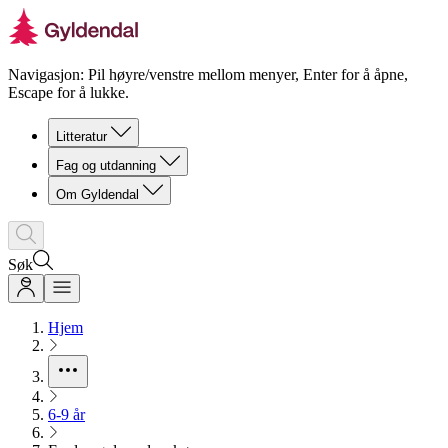
Navigasjon: Pil høyre/venstre mellom menyer, Enter for å åpne,
Escape for å lukke.
Litteratur
Fag og utdanning
Om Gyldendal
Søk
Hjem
6-9 år