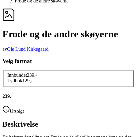
Frode og de andre skøyerne
Frode og de andre skøyerne
av
Ole Lund Kirkegaard
Velg format
Innbundet
239
,-
Lydbok
129
,-
239,-
Utsolgt
Beskrivelse