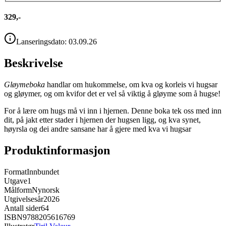
329,-
Lanseringsdato:
03.09.26
Beskrivelse
Gløymeboka
handlar om hukommelse, om kva og korleis vi hugsar
og gløymer, og om kvifor det er vel så viktig å gløyme som å hugse!
For å lære om hugs må vi inn i hjernen. Denne boka tek oss med inn
dit, på jakt etter stader i hjernen der hugsen ligg, og kva synet,
høyrsla og dei andre sansane har å gjere med kva vi hugsar
Produktinformasjon
Format
Innbundet
Utgave
1
Målform
Nynorsk
Utgivelsesår
2026
Antall sider
64
ISBN
9788205616769