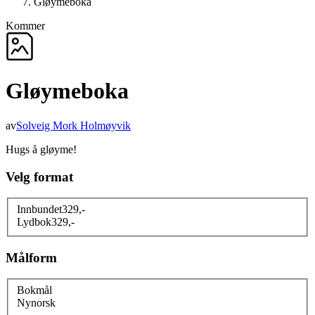
Gløymeboka
Kommer
Gløymeboka
av
Solveig Mork Holmøyvik
Hugs å gløyme!
Velg format
Innbundet
329
,-
Lydbok
329
,-
Målform
Bokmål
Nynorsk