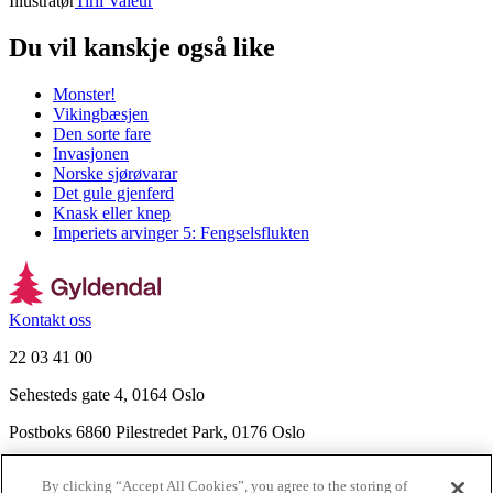
Illustratør
Tiril Valeur
Du vil kanskje også like
Monster!
Vikingbæsjen
Den sorte fare
Invasjonen
Norske sjørøvarar
Det gule gjenferd
Knask eller knep
Imperiets arvinger 5: Fengselsflukten
Kontakt oss
22 03 41 00
Sehesteds gate 4, 0164 Oslo
Postboks 6860 Pilestredet Park, 0176 Oslo
Finn frem
By clicking “Accept All Cookies”, you agree to the storing of