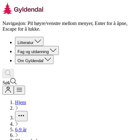
Navigasjon: Pil høyre/venstre mellom menyer, Enter for å åpne,
Escape for å lukke.
Litteratur
Fag og utdanning
Om Gyldendal
Søk
Hjem
6-9 år