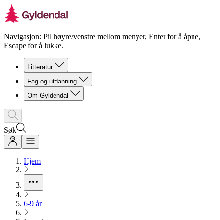
Navigasjon: Pil høyre/venstre mellom menyer, Enter for å åpne,
Escape for å lukke.
Litteratur
Fag og utdanning
Om Gyldendal
Søk
Hjem
6-9 år