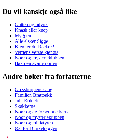
Du vil kanskje også like
Gutten og udyret
Knask eller knep
Myggen
Alle elsker Sigge
Kjenner du Becker?
Verdens verste kjendis
Noor og mysterieklubben
Bak den svarte porten
Andre bøker fra forfatterne
Gresshoppens sang
Familien Brattbakk
Jul i Rotnebu
Skakkerne
Noor og de forsvunne barna
Noor og mysterieklubben
Noor og miniatyren
Øst for Dunkelpiggen