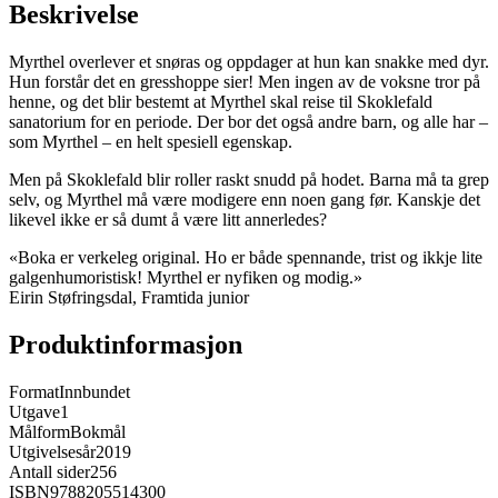
Beskrivelse
Myrthel overlever et snøras og oppdager at hun kan snakke med dyr.
Hun forstår det en gresshoppe sier! Men ingen av de voksne tror på
henne, og det blir bestemt at Myrthel skal reise til Skoklefald
sanatorium for en periode. Der bor det også andre barn, og alle har –
som Myrthel – en helt spesiell egenskap.
Men på Skoklefald blir roller raskt snudd på hodet. Barna må ta grep
selv, og Myrthel må være modigere enn noen gang før. Kanskje det
likevel ikke er så dumt å være litt annerledes?
«Boka er verkeleg original. Ho er både spennande, trist og ikkje lite
galgenhumoristisk! Myrthel er nyfiken og modig.»
Eirin Støfringsdal, Framtida junior
Produktinformasjon
Format
Innbundet
Utgave
1
Målform
Bokmål
Utgivelsesår
2019
Antall sider
256
ISBN
9788205514300