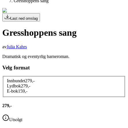
Gresshoppens sang
Last ned omslag
Gresshoppens sang
av
Julia Kahrs
Dramatisk og eventyrlig barneroman.
Velg format
Innbundet
279
,-
Lydbok
279
,-
E-bok
159
,-
279,-
Utsolgt