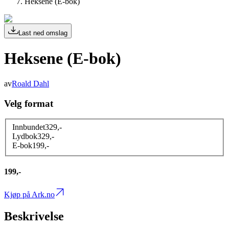
Heksene (E-bok)
Last ned omslag
Heksene (E-bok)
av
Roald Dahl
Velg format
Innbundet
329
,-
Lydbok
329
,-
E-bok
199
,-
199,-
Kjøp på Ark.no
Beskrivelse