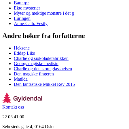
Bare rør
Ekte mysterier
Myter og mektige monstre i det g
Luringen
Anne-Cath. Vestly
Andre bøker fra forfatterne
Heksene
Eddap Liks
Charlie og sjokoladefabrikken
Georgs magiske medisin
Charlie og den store glassheisen
Den magiske fingeren
Matilda
Den fantastiske Mikkel Rev 2015
Kontakt oss
22 03 41 00
Sehesteds gate 4, 0164 Oslo