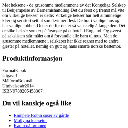
Møt heksene - de grusomme medlemmene av det Kongelige Selskap
til Bekjempelse av Barnemishandling.Det du først og fremst må vite
om virkelige hekser, er dette: Virkelige hekser har helt alminnelige
klær og ser stort sett ut som kvinner flest. De bor i vanlige hus og
har vanlige jobber. Det er derfor det er så vanskelig å fange dem.Det
er slike hekser som er på årsmøte på et hotell i England. Og øverst
på sakslisten står målet om å forvandle alle barn til mus. Men de
grusomme medlemmene i selskapet har ikke regnet med to andre
gjester på hotellet, nemlig en gutt og hans smarte norske bestemor.
Produktinformasjon
Format
E-bok
Utgave
1
Målform
Bokmål
Utgivelsesår
2014
ISBN
9788205458307
Du vil kanskje også like
Rampete Robin suser av gårde
Molly på klassetur
Kanin på rømmen