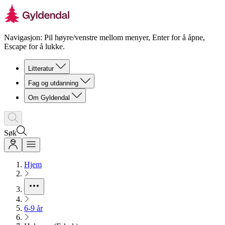
Navigasjon: Pil høyre/venstre mellom menyer, Enter for å åpne,
Escape for å lukke.
Litteratur
Fag og utdanning
Om Gyldendal
Søk
Hjem
6-9 år