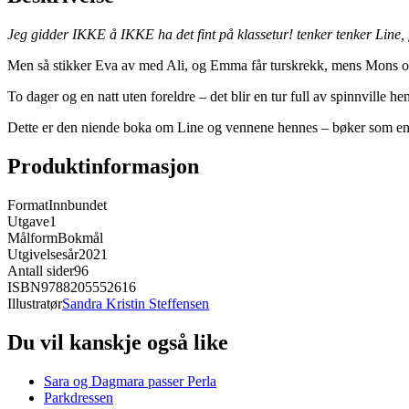
Jeg gidder IKKE å IKKE ha det fint på klassetur! tenker tenker Line, 
Men så stikker Eva av med Ali, og Emma får turskrekk, mens Mons og
To dager og en natt uten foreldre – det blir en tur full av spinnville
Dette er den niende boka om Line og vennene hennes – bøker som en 
Produktinformasjon
Format
Innbundet
Utgave
1
Målform
Bokmål
Utgivelsesår
2021
Antall sider
96
ISBN
9788205552616
Illustratør
Sandra Kristin Steffensen
Du vil kanskje også like
Sara og Dagmara passer Perla
Parkdressen