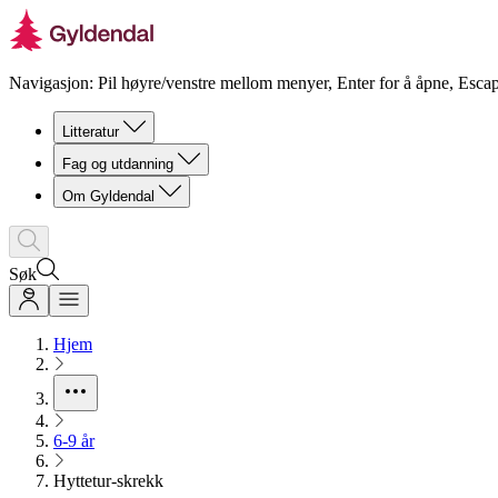
Navigasjon: Pil høyre/venstre mellom menyer, Enter for å åpne, Escap
Litteratur
Fag og utdanning
Om Gyldendal
Søk
Hjem
6-9 år
Hyttetur-skrekk