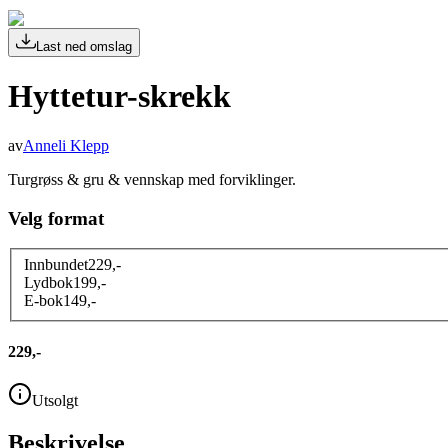
Last ned omslag
Hyttetur-skrekk
av
Anneli Klepp
Turgrøss & gru & vennskap med forviklinger.
Velg format
Innbundet
229
,-
Lydbok
199
,-
E-bok
149
,-
229,-
Utsolgt
Beskrivelse