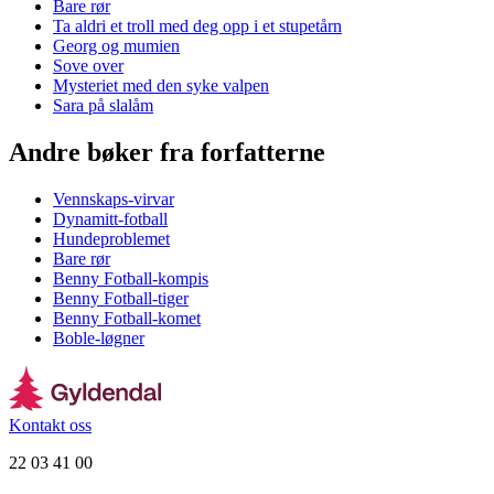
Bare rør
Ta aldri et troll med deg opp i et stupetårn
Georg og mumien
Sove over
Mysteriet med den syke valpen
Sara på slalåm
Andre bøker fra forfatterne
Vennskaps-virvar
Dynamitt-fotball
Hundeproblemet
Bare rør
Benny Fotball-kompis
Benny Fotball-tiger
Benny Fotball-komet
Boble-løgner
Kontakt oss
22 03 41 00