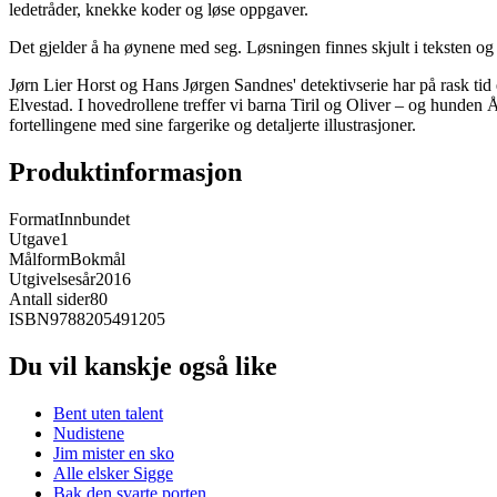
ledetråder, knekke koder og løse oppgaver.
Det gjelder å ha øynene med seg. Løsningen finnes skjult i teksten og 
Jørn Lier Horst og Hans Jørgen Sandnes' detektivserie har på rask tid 
Elvestad. I hovedrollene treffer vi barna Tiril og Oliver – og hunden Å
fortellingene med sine fargerike og detaljerte illustrasjoner.
Produktinformasjon
Format
Innbundet
Utgave
1
Målform
Bokmål
Utgivelsesår
2016
Antall sider
80
ISBN
9788205491205
Du vil kanskje også like
Bent uten talent
Nudistene
Jim mister en sko
Alle elsker Sigge
Bak den svarte porten