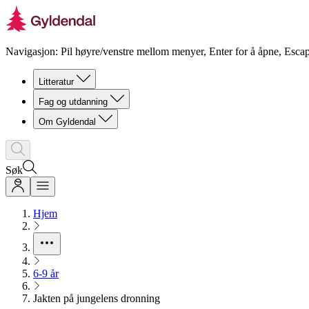
Navigasjon: Pil høyre/venstre mellom menyer, Enter for å åpne, Escap
Litteratur
Fag og utdanning
Om Gyldendal
Søk
Hjem
6-9 år
Jakten på jungelens dronning