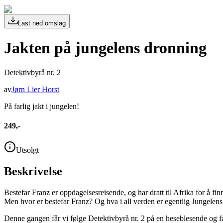
Last ned omslag
Jakten på jungelens dronning
Detektivbyrå nr. 2
av
Jørn Lier Horst
På farlig jakt i jungelen!
249,-
Utsolgt
Beskrivelse
Bestefar Franz er oppdagelsesreisende, og har dratt til Afrika for å fi
Men hvor er bestefar Franz? Og hva i all verden er egentlig Jungelen
Denne gangen får vi følge Detektivbyrå nr. 2 på en heseblesende og f