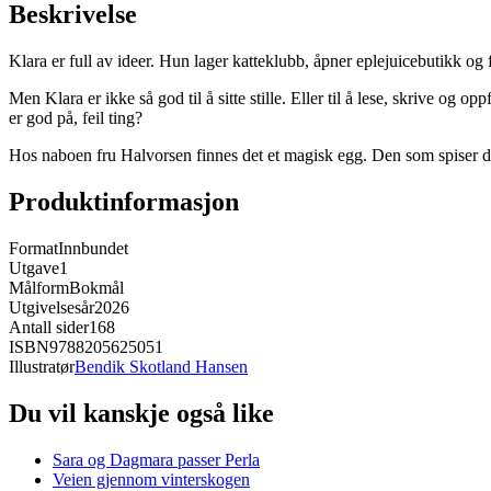
Beskrivelse
Klara er full av ideer. Hun lager katteklubb, åpner eplejuicebutikk o
Men Klara er ikke så god til å sitte stille. Eller til å lese, skrive 
er god på, feil ting?
Hos naboen fru Halvorsen finnes det et magisk egg. Den som spiser det
Produktinformasjon
Format
Innbundet
Utgave
1
Målform
Bokmål
Utgivelsesår
2026
Antall sider
168
ISBN
9788205625051
Illustratør
Bendik Skotland Hansen
Du vil kanskje også like
Sara og Dagmara passer Perla
Veien gjennom vinterskogen