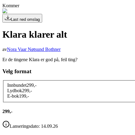
Kommer
Last ned omslag
Klara klarer alt
av
Nora Vaar Nøtsund Bothner
Er de tingene Klara er god på, feil ting?
Velg format
Innbundet
299
,-
Lydbok
299
,-
E-bok
199
,-
299,-
Lanseringsdato:
14.09.26