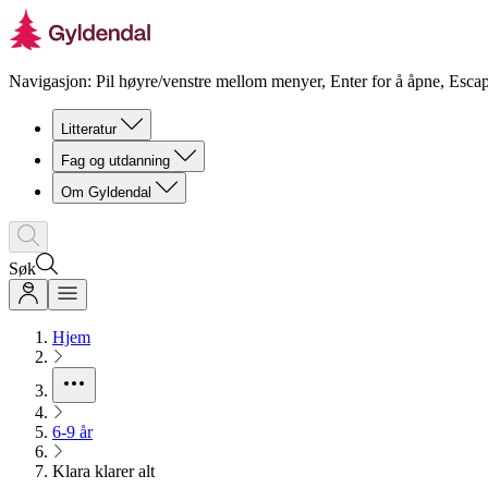
Navigasjon: Pil høyre/venstre mellom menyer, Enter for å åpne, Escap
Litteratur
Fag og utdanning
Om Gyldendal
Søk
Hjem
6-9 år
Klara klarer alt