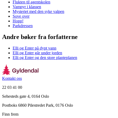
Flukten til agentskolen
Vampyr i klassen
Mysteriet med den syke valpen
Sove over
Hopp!
Parkdressen
Andre bøker fra forfatterne
Elli og Enter på dypt vann
Elli og Enter går under jorden
Elli og Enter og den store planteplanen
Kontakt oss
22 03 41 00
Sehesteds gate 4, 0164 Oslo
Postboks 6860 Pilestredet Park, 0176 Oslo
Finn frem