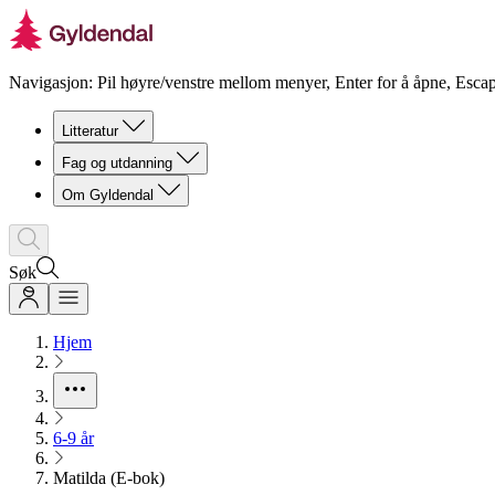
Navigasjon: Pil høyre/venstre mellom menyer, Enter for å åpne, Escap
Litteratur
Fag og utdanning
Om Gyldendal
Søk
Hjem
6-9 år
Matilda (E-bok)