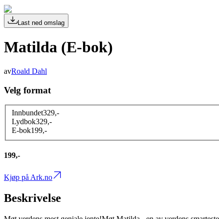
Last ned omslag
Matilda (E-bok)
av
Roald Dahl
Velg format
Innbundet
329
,-
Lydbok
329
,-
E-bok
199
,-
199,-
Kjøp på Ark.no
Beskrivelse
Møt verdens mest geniale jente!Møt Matilda - en av verdens smarteste