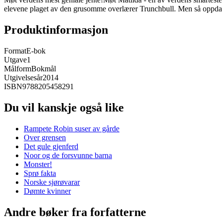
elevene plaget av den grusomme overlærer Trunchbull. Men så oppdage
Produktinformasjon
Format
E-bok
Utgave
1
Målform
Bokmål
Utgivelsesår
2014
ISBN
9788205458291
Du vil kanskje også like
Rampete Robin suser av gårde
Over grensen
Det gule gjenferd
Noor og de forsvunne barna
Monster!
Sprø fakta
Norske sjørøvarar
Dømte kvinner
Andre bøker fra forfatterne