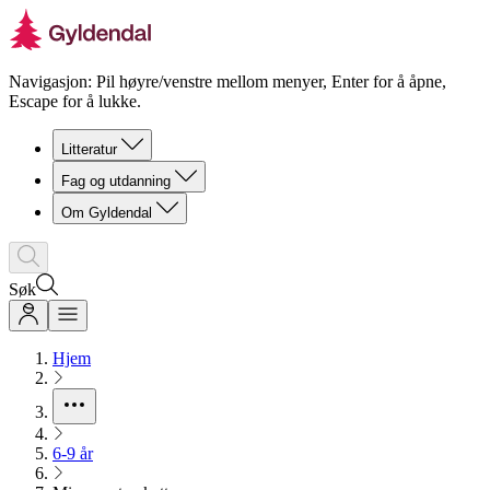
Navigasjon: Pil høyre/venstre mellom menyer, Enter for å åpne,
Escape for å lukke.
Litteratur
Fag og utdanning
Om Gyldendal
Søk
Hjem
6-9 år