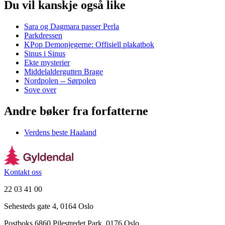
Du vil kanskje også like
Sara og Dagmara passer Perla
Parkdressen
KPop Demonjegerne: Offisiell plakatbok
Sinus i Sinus
Ekte mysterier
Middelaldergutten Brage
Nordpolen -- Sørpolen
Sove over
Andre bøker fra forfatterne
Verdens beste Haaland
Kontakt oss
22 03 41 00
Sehesteds gate 4, 0164 Oslo
Postboks 6860 Pilestredet Park, 0176 Oslo