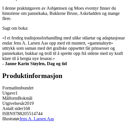
I denne praktutgaven av Asbjørnsen og Moes eventyr finner du
historiene om pannekaka, Bukkene Bruse, Askeladden og mange
flere.
Sagt om boka:
«I ei festleg tradisjonsforhandling med ulike stilartar og adaptasjonar
endar Jens A. Larsen Aas opp med eit muntert, «gammalnytt»
uttrykk som saman med det grafiske oppsettet får prinsesser og
pannekaker, bukkar og troll til å sprette opp frå sidene med ny kraft
klare til å bergta nye lesarar.»
- Janne Karin Støylen, Dag og tid
Produktinformasjon
Format
Innbundet
Utgave
1
Målform
Bokmål
Utgivelsesår
2019
Antall sider
168
ISBN
9788205514744
Illustratør
Jens A. Larsen Aas