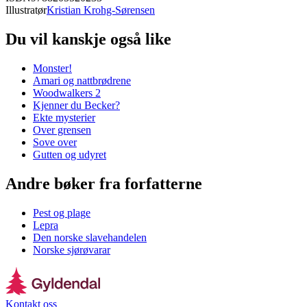
Illustratør
Kristian Krohg-Sørensen
Du vil kanskje også like
Monster!
Amari og nattbrødrene
Woodwalkers 2
Kjenner du Becker?
Ekte mysterier
Over grensen
Sove over
Gutten og udyret
Andre bøker fra forfatterne
Pest og plage
Lepra
Den norske slavehandelen
Norske sjørøvarar
Kontakt oss