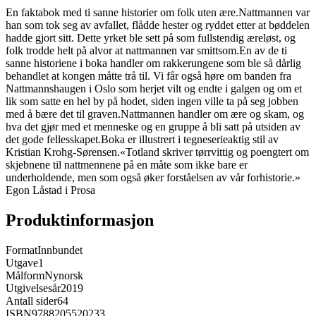
En faktabok med ti sanne historier om folk uten ære.Nattmannen var
han som tok seg av avfallet, flådde hester og ryddet etter at bøddelen
hadde gjort sitt. Dette yrket ble sett på som fullstendig æreløst, og
folk trodde helt på alvor at nattmannen var smittsom.En av de ti
sanne historiene i boka handler om rakkerungene som ble så dårlig
behandlet at kongen måtte trå til. Vi får også høre om banden fra
Nattmannshaugen i Oslo som herjet vilt og endte i galgen og om et
lik som satte en hel by på hodet, siden ingen ville ta på seg jobben
med å bære det til graven.Nattmannen handler om ære og skam, og
hva det gjør med et menneske og en gruppe å bli satt på utsiden av
det gode fellesskapet.Boka er illustrert i tegneserieaktig stil av
Kristian Krohg-Sørensen.«Totland skriver tørrvittig og poengtert om
skjebnene til nattmennene på en måte som ikke bare er
underholdende, men som også øker forståelsen av vår forhistorie.»
Egon Låstad i Prosa
Produktinformasjon
Format
Innbundet
Utgave
1
Målform
Nynorsk
Utgivelsesår
2019
Antall sider
64
ISBN
9788205520233