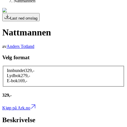
Nattmannen
Last ned omslag
Nattmannen
av
Anders Totland
Velg format
Innbundet
329
,-
Lydbok
279
,-
E-bok
169
,-
329,-
Kjøp på Ark.no
Beskrivelse