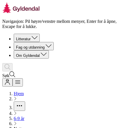
Navigasjon: Pil høyre/venstre mellom menyer, Enter for å åpne,
Escape for å lukke.
Litteratur
Fag og utdanning
Om Gyldendal
Søk
Hjem
6-9 år