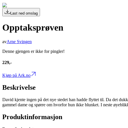
Last ned omslag
Opptaksprøven
av
Arne Svingen
Denne gjengen er ikke for pingler!
229,-
Kjøp på Ark.no
Beskrivelse
David kjente ingen på det nye stedet han hadde flyttet til. Da det duk
gammel dame og spørre om hvorfor hun ikke blunket. I neste øyeblikk bl
Produktinformasjon