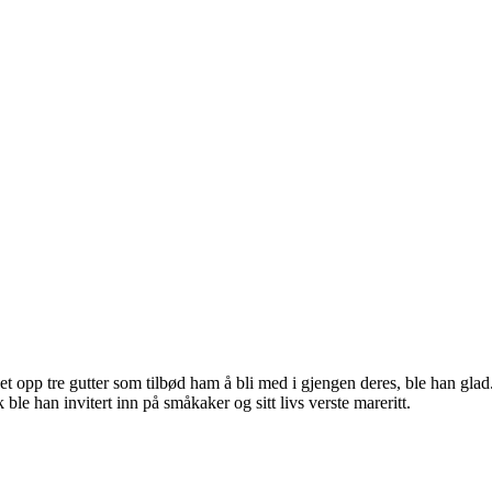
ket opp tre gutter som tilbød ham å bli med i gjengen deres, ble han gla
e han invitert inn på småkaker og sitt livs verste mareritt.