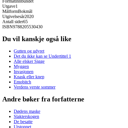
Format
Innbundet
Utgave
1
Målform
Bokmål
Utgivelsesår
2020
Antall sider
65
ISBN
9788205530430
Du vil kanskje også like
Gutten og udyret
Det du ikke kan se Undertittel 1
Alle elsker Sigge
Myggen
Invasjonen
Knask eller knep
Emobitch
Verdens verste sommer
Andre bøker fra forfatterne
Dødens maske
Slakterskogen
De besatte
Utstoppet