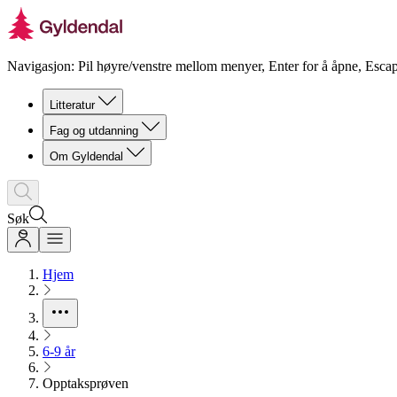
Navigasjon: Pil høyre/venstre mellom menyer, Enter for å åpne, Escap
Litteratur
Fag og utdanning
Om Gyldendal
Søk
Hjem
6-9 år
Opptaksprøven