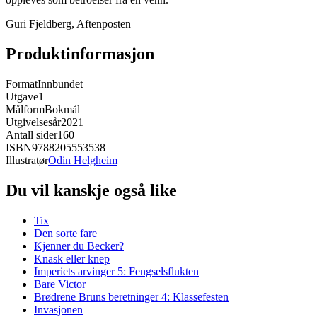
Guri Fjeldberg, Aftenposten
Produktinformasjon
Format
Innbundet
Utgave
1
Målform
Bokmål
Utgivelsesår
2021
Antall sider
160
ISBN
9788205553538
Illustratør
Odin Helgheim
Du vil kanskje også like
Tix
Den sorte fare
Kjenner du Becker?
Knask eller knep
Imperiets arvinger 5: Fengselsflukten
Bare Victor
Brødrene Bruns beretninger 4: Klassefesten
Invasjonen