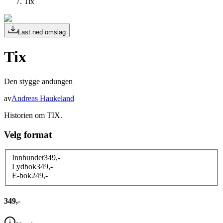
Tix
Last ned omslag
Tix
Den stygge andungen
av
Andreas Haukeland
Historien om TIX.
Velg format
Innbundet
349
,-
Lydbok
349
,-
E-bok
249
,-
349,-