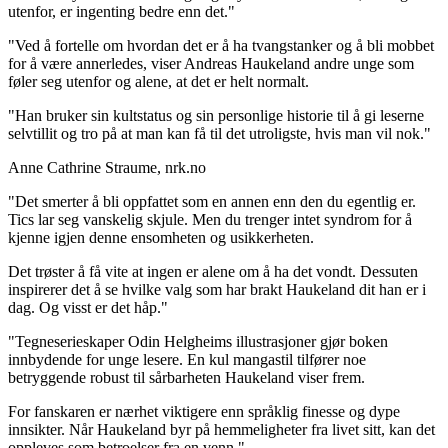
utenfor, er ingenting bedre enn det."
"Ved å fortelle om hvordan det er å ha tvangstanker og å bli mobbet
for å være annerledes, viser Andreas Haukeland andre unge som
føler seg utenfor og alene, at det er helt normalt.
"Han bruker sin kultstatus og sin personlige historie til å gi leserne
selvtillit og tro på at man kan få til det utroligste, hvis man vil nok."
Anne Cathrine Straume, nrk.no
"Det smerter å bli oppfattet som en annen enn den du egentlig er.
Tics lar seg vanskelig skjule. Men du trenger intet syndrom for å
kjenne igjen denne ensomheten og usikkerheten.
Det trøster å få vite at ingen er alene om å ha det vondt. Dessuten
inspirerer det å se hvilke valg som har brakt Haukeland dit han er i
dag. Og visst er det håp."
"Tegneserieskaper Odin Helgheims illustrasjoner gjør boken
innbydende for unge lesere. En kul mangastil tilfører noe
betryggende robust til sårbarheten Haukeland viser frem.
For fanskaren er nærhet viktigere enn språklig finesse og dype
innsikter. Når Haukeland byr på hemmeligheter fra livet sitt, kan det
oppleves som betroelser fra en venn."