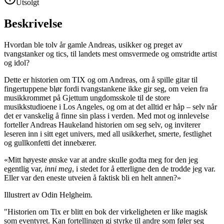
Utsolgt
Beskrivelse
Hvordan ble tolv år gamle Andreas, usikker og preget av
tvangstanker og tics, til landets mest omsvermede og omstridte artist
og idol?
Dette er historien om TIX og om Andreas, om å spille gitar til
fingertuppene blør fordi tvangstankene ikke gir seg, om veien fra
musikkrommet på Gjettum ungdomsskole til de store
musikkstudioene i Los Angeles, og om at det alltid er håp – selv når
det er vanskelig å finne sin plass i verden. Med mot og innlevelse
forteller Andreas Haukeland historien om seg selv, og inviterer
leseren inn i sitt eget univers, med all usikkerhet, smerte, festlighet
og gullkonfetti det innebærer.
«Mitt høyeste ønske var at andre skulle godta meg for den jeg
egentlig var,
inni meg
, i stedet for å etterligne den de trodde jeg var.
Eller var den eneste utveien å faktisk bli en helt annen?»
Illustrert av Odin Helgheim.
"Historien om Tix er blitt en bok der virkeligheten er like magisk
som eventyret. Kan fortellingen gi styrke til andre som føler seg