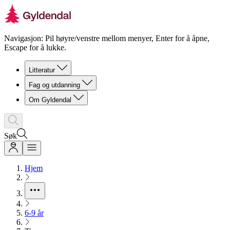
Navigasjon: Pil høyre/venstre mellom menyer, Enter for å åpne,
Escape for å lukke.
Litteratur
Fag og utdanning
Om Gyldendal
Søk
Hjem
6-9 år