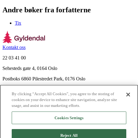
Andre bøker fra forfatterne
Tix
Kontakt oss
22 03 41 00
Sehesteds gate 4, 0164 Oslo
Postboks 6860 Pilestredet Park, 0176 Oslo
Finn frem
By clicking “Accept All Cookies”, you agree to the storing of
Nyhetsbrev
cookies on your device to enhance site navigation, analyze site
Ledige stillinger
usage, and assist in our marketing efforts.
Send inn manus
Cookies Settings
Om Gyldendal
Support
Reject All
Presse