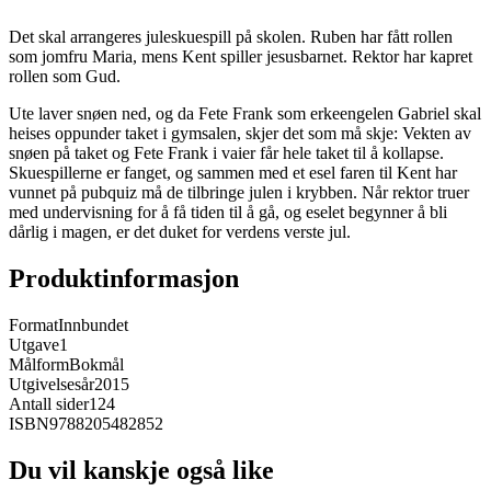
Det skal arrangeres juleskuespill på skolen. Ruben har fått rollen
som jomfru Maria, mens Kent spiller jesusbarnet. Rektor har kapret
rollen som Gud.
Ute laver snøen ned, og da Fete Frank som erkeengelen Gabriel skal
heises oppunder taket i gymsalen, skjer det som må skje: Vekten av
snøen på taket og Fete Frank i vaier får hele taket til å kollapse.
Skuespillerne er fanget, og sammen med et esel faren til Kent har
vunnet på pubquiz må de tilbringe julen i krybben. Når rektor truer
med undervisning for å få tiden til å gå, og eselet begynner å bli
dårlig i magen, er det duket for verdens verste jul.
Produktinformasjon
Format
Innbundet
Utgave
1
Målform
Bokmål
Utgivelsesår
2015
Antall sider
124
ISBN
9788205482852
Du vil kanskje også like