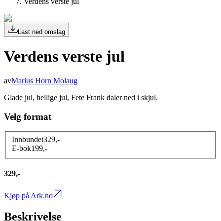
Verdens verste jul
Last ned omslag
Verdens verste jul
av
Marius Horn Molaug
Glade jul, hellige jul, Fete Frank daler ned i skjul.
Velg format
Innbundet
329
,-
E-bok
199
,-
329,-
Kjøp på Ark.no
Beskrivelse