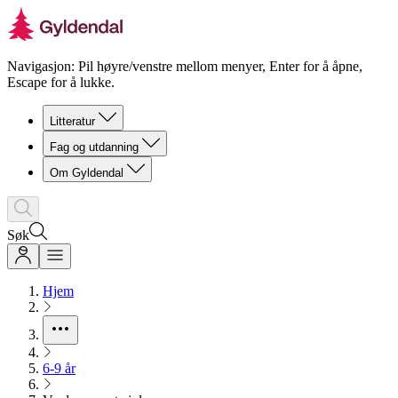
Navigasjon: Pil høyre/venstre mellom menyer, Enter for å åpne,
Escape for å lukke.
Litteratur
Fag og utdanning
Om Gyldendal
Søk
Hjem
6-9 år