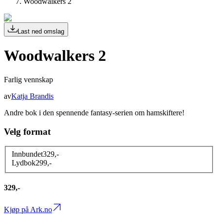
Woodwalkers 2
Last ned omslag
Woodwalkers 2
Farlig vennskap
av
Katja Brandis
Andre bok i den spennende fantasy-serien om hamskiftere!
Velg format
Innbundet
329
,-
Lydbok
299
,-
329,-
Kjøp på Ark.no