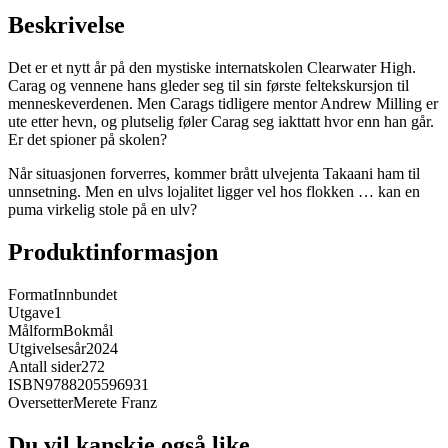
Beskrivelse
Det er et nytt år på den mystiske internatskolen Clearwater High.
Carag og vennene hans gleder seg til sin første feltekskursjon til
menneskeverdenen. Men Carags tidligere mentor Andrew Milling er
ute etter hevn, og plutselig føler Carag seg iakttatt hvor enn han går.
Er det spioner på skolen?
Når situasjonen forverres, kommer brått ulvejenta Takaani ham til
unnsetning. Men en ulvs lojalitet ligger vel hos flokken … kan en
puma virkelig stole på en ulv?
Produktinformasjon
Format
Innbundet
Utgave
1
Målform
Bokmål
Utgivelsesår
2024
Antall sider
272
ISBN
9788205596931
Oversetter
Merete Franz
Du vil kanskje også like