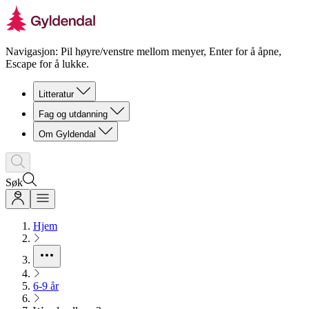
Navigasjon: Pil høyre/venstre mellom menyer, Enter for å åpne,
Escape for å lukke.
Litteratur
Fag og utdanning
Om Gyldendal
Søk
Hjem
6-9 år