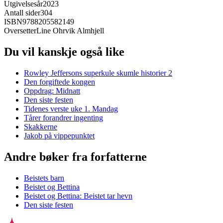
Utgivelsesår
2023
Antall sider
304
ISBN
9788205582149
Oversetter
Line Ohrvik Almhjell
Du vil kanskje også like
Rowley Jeffersons superkule skumle historier 2
Den forgiftede kongen
Oppdrag: Midnatt
Den siste festen
Tidenes verste uke 1. Mandag
Tårer forandrer ingenting
Skakkerne
Jakob på vippepunktet
Andre bøker fra forfatterne
Beistets barn
Beistet og Bettina
Beistet og Bettina: Beistet tar hevn
Den siste festen