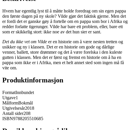
Hvem har egentlig lyst til å måtte holde foredrag om sin egen pappa
den første dagen på ny skole? Vilde gjør det faktisk gjerne. Men det
er fordi det er ganske gøy å fortelle om en pappa som bor i Afrika og
redder forlatte tigerunger. Vilde har bare ett problem, eller, bare ett
som er skikkelig stort: ikke noe av det hun sier er sant.
Det du ikke vet om Vilde
er en historie om å være nesten tretten og
usikker og ny i klassen. Det er en historie om gode og dårlige
venner, ballett, store drømmer og det å være forelska i den kuleste
gutten i klassen. Men det er først og fremst en historie om å ha en
pappa som ikke er i Afrika, men et helt annet sted som ingen må få
vite om.
Produktinformasjon
Format
Innbundet
Utgave
1
Målform
Bokmål
Utgivelsesår
2018
Antall sider
208
ISBN
9788205510685