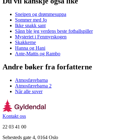
Du vil kanskje også like
Sneipen og drømmesuppa
Sommer med Jo
Ikke snakk sant
Sånn ble jeg verdens beste fotballspiller
Mysteriet i Fenmyrskogen
Skakkerne
Hanna og Hani
Ante-Mattis og Rambo
Andre bøker fra forfatterne
Atmosfærebarna
Atmosfærebarna 2
Når alle sover
Kontakt oss
22 03 41 00
Sehesteds gate 4, 0164 Oslo