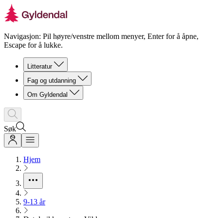
Navigasjon: Pil høyre/venstre mellom menyer, Enter for å åpne,
Escape for å lukke.
Litteratur
Fag og utdanning
Om Gyldendal
Søk
Hjem
9-13 år