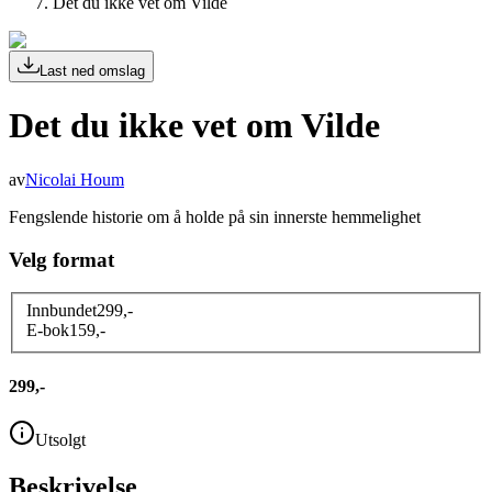
Det du ikke vet om Vilde
Last ned omslag
Det du ikke vet om Vilde
av
Nicolai Houm
Fengslende historie om å holde på sin innerste hemmelighet
Velg format
Innbundet
299
,-
E-bok
159
,-
299,-
Utsolgt
Beskrivelse