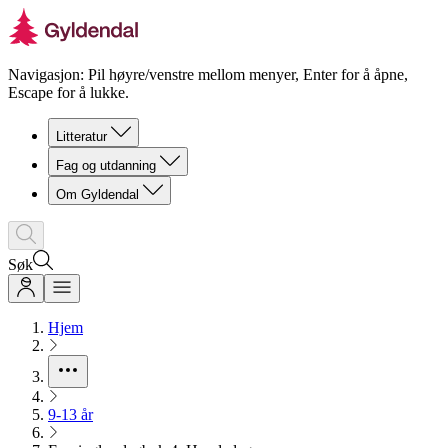
Navigasjon: Pil høyre/venstre mellom menyer, Enter for å åpne,
Escape for å lukke.
Litteratur
Fag og utdanning
Om Gyldendal
Søk
Hjem
9-13 år