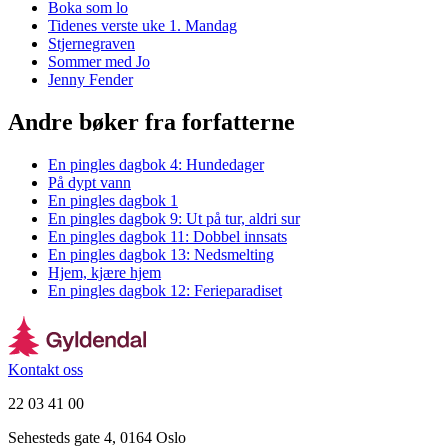
Boka som lo
Tidenes verste uke 1. Mandag
Stjernegraven
Sommer med Jo
Jenny Fender
Andre bøker fra forfatterne
En pingles dagbok 4: Hundedager
På dypt vann
En pingles dagbok 1
En pingles dagbok 9: Ut på tur, aldri sur
En pingles dagbok 11: Dobbel innsats
En pingles dagbok 13: Nedsmelting
Hjem, kjære hjem
En pingles dagbok 12: Ferieparadiset
Kontakt oss
22 03 41 00
Sehesteds gate 4, 0164 Oslo