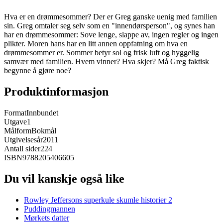
Hva er en drømmesommer? Der er Greg ganske uenig med familien
sin. Greg omtaler seg selv som en "innendørsperson", og synes han
har en drømmesommer: Sove lenge, slappe av, ingen regler og ingen
plikter. Moren hans har en litt annen oppfatning om hva en
drømmesommer er. Sommer betyr sol og frisk luft og hyggelig
samvær med familien. Hvem vinner? Hva skjer? Må Greg faktisk
begynne å gjøre noe?
Produktinformasjon
Format
Innbundet
Utgave
1
Målform
Bokmål
Utgivelsesår
2011
Antall sider
224
ISBN
9788205406605
Du vil kanskje også like
Rowley Jeffersons superkule skumle historier 2
Puddingmannen
Mørkets datter