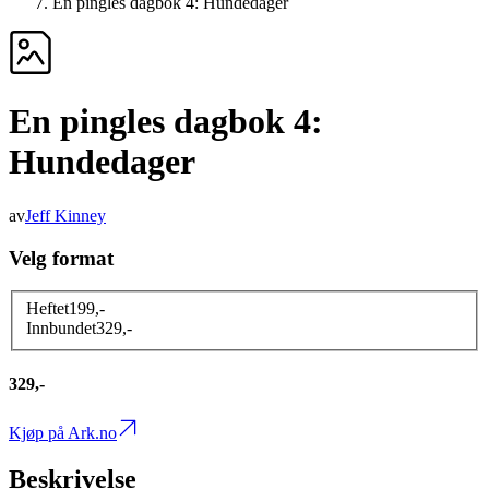
En pingles dagbok 4: Hundedager
En pingles dagbok 4:
Hundedager
av
Jeff Kinney
Velg format
Heftet
199
,-
Innbundet
329
,-
329,-
Kjøp på Ark.no
Beskrivelse